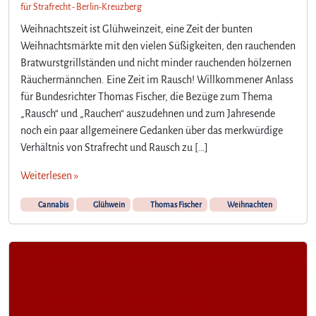
o
für Strafrecht - Berlin-Kreuzberg
n
Weihnachtszeit ist Glühweinzeit, eine Zeit der bunten
D
Weihnachtsmärkte mit den vielen Süßigkeiten, den rauchenden
r
Bratwurstgrillständen und nicht minder rauchenden hölzernen
o
Räuchermännchen. Eine Zeit im Rausch! Willkommener Anlass
g
e
für Bundesrichter Thomas Fischer, die Bezüge zum Thema
n
„Rausch“ und „Rauchen“ auszudehnen und zum Jahresende
i
noch ein paar allgemeinere Gedanken über das merkwürdige
s
Verhältnis von Strafrecht und Rausch zu […]
t
k
Weiterlesen »
e
i
Cannabis
Glühwein
Thomas Fischer
Weihnachten
n
V
e
r
m
ö
g