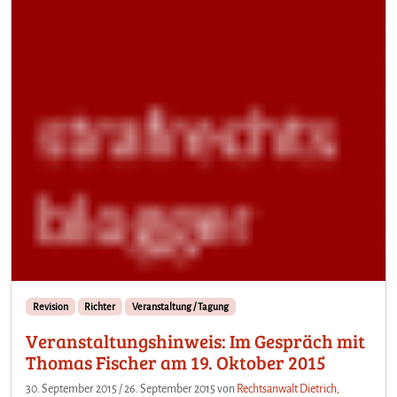
e
n
Revision
Richter
Veranstaltung / Tagung
Veranstaltungshinweis: Im Gespräch mit
Thomas Fischer am 19. Oktober 2015
30. September 2015
/
26. September 2015
von
Rechtsanwalt Dietrich,