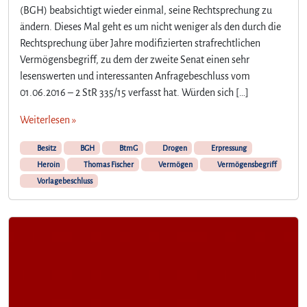
N
(BGH) beabsichtigt wieder einmal, seine Rechtsprechung zu
e
ändern. Dieses Mal geht es um nicht weniger als den durch die
u
Rechtsprechung über Jahre modifizierten strafrechtlichen
e
s
Vermögensbegriff, zu dem der zweite Senat einen sehr
v
lesenswerten und interessanten Anfragebeschluss vom
o
01.06.2016 – 2 StR 335/15 verfasst hat. Würden sich […]
m
z
Weiterlesen »
w
e
Besitz
BGH
BtmG
Drogen
Erpressung
i
Heroin
Thomas Fischer
Vermögen
Vermögensbegriff
t
Vorlagebeschluss
e
n
S
t
r
a
f
s
e