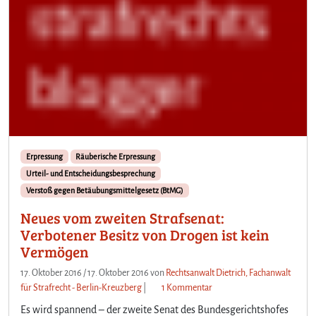
Erpressung
Räuberische Erpressung
Urteil- und Entscheidungsbesprechung
Verstoß gegen Betäubungsmittelgesetz (BtMG)
Neues vom zweiten Strafsenat:
Verbotener Besitz von Drogen ist kein
Vermögen
17. Oktober 2016
/
17. Oktober 2016
von
Rechtsanwalt Dietrich, Fachanwalt
z
für Strafrecht - Berlin-Kreuzberg
|
1 Kommentar
u
Es wird spannend – der zweite Senat des Bundesgerichtshofes