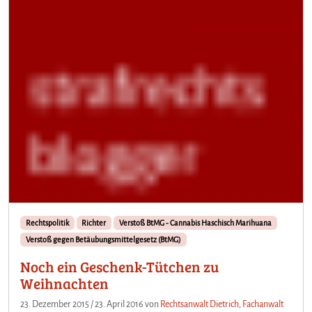
n
a
t
:
V
e
r
b
o
t
e
n
e
r
B
Rechtspolitik
Richter
Verstoß BtMG - Cannabis Haschisch Marihuana
e
Verstoß gegen Betäubungsmittelgesetz (BtMG)
s
i
Noch ein Geschenk-Tütchen zu
t
Weihnachten
z
v
23. Dezember 2015
/
23. April 2016
von
Rechtsanwalt Dietrich, Fachanwalt