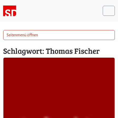
Weiter zum Inhalt
Me
Seitenmenü öffnen
Schlagwort:
Thomas Fischer