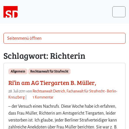
Weiter zum Inhalt
Me
Seitenmenü öffnen
Schlagwort:
Richterin
Allgemein
Rechtsanwalt für Strafrecht
Ri’in am AG Tiergarten B. Müller,
28. Juli 2011
von
Rechtsanwalt Dietrich, Fachanwalt für Strafrecht - Berlin-
z
Kreuzberg
|
1 Kommentar
u
– der Versuch eines Nachrufs. Diese Woche habe ich erfahren,
R
dass Frau Müller, Richterin am Amtsgericht Tiergarten, leider
i
verstorben ist. Ich glaube, jeder Berliner Strafverteidiger kann
’
zahlreiche Anekdoten über Frau Müller berichten. Sie war z. B.
i