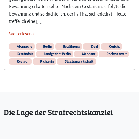
e
e
Bewährung erhalten sollte. Nach dem Geständnis erfolgte die
r
n
Bewährung und so dachte ich, der Fall hat sich erledigt. Heute
,
i
treffe ich eine […]
e
m
Weiterlesen »
a
n
Absprache
Berlin
Bewährung
Deal
Gericht
d
Geständnis
Landgericht Berlin
Mandant
Rechtsanwalt
e
Revision
Richterin
Staatsanwaltschaft
n
Die Lage der Strafrechtskanzlei