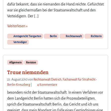
n
dafür bekannt, dass sie niemanden die Hand reichte. Gefürchtet
a
war sie gleichermaßen bei der Staatsanwaltschaft und den
m
Verteidigern. Der […]
A
G
Weiterlesen »
T
i
Amtsgericht Tiergarten
Berlin
Rechtsanwalt
Richterin
e
Verteidiger
r
g
a
r
Allgemein
Revision
t
Traue niemanden
e
n
27. August 2010
von
Rechtsanwalt Dietrich, Fachanwalt für Strafrecht -
B
z
Berlin-Kreuzberg
|
4 Kommentare
.
u
besonders nicht der Staatsanwaltschaft. In einem Verfahren vor
M
T
ü
dem Landgericht Berlin hatten sich die Prozessbeteiligten,
r
l
sprich die Staatsanwaltschaft Berlin, das Gericht und ich uns
a
l
geeinigt, dass mein Mandant im Falle eines Geständnisses eine
u