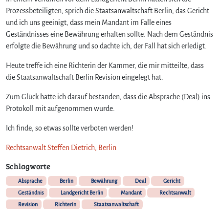
u
Prozessbeteiligten, sprich die Staatsanwaltschaft Berlin, das Gericht
e
und ich uns geeinigt, dass mein Mandant im Falle eines
n
Geständnisses eine Bewährung erhalten sollte. Nach dem Geständnis
i
erfolgte die Bewährung und so dachte ich, der Fall hat sich erledigt.
e
m
Heute treffe ich eine Richterin der Kammer, die mir mitteilte, dass
a
die Staatsanwaltschaft Berlin Revision eingelegt hat.
n
d
Zum Glück hatte ich darauf bestanden, dass die Absprache (Deal) ins
e
Protokoll mit aufgenommen wurde.
n
Ich finde, so etwas sollte verboten werden!
Rechtsanwalt Steffen Dietrich, Berlin
Schlagworte
Absprache
Berlin
Bewährung
Deal
Gericht
Geständnis
Landgericht Berlin
Mandant
Rechtsanwalt
Revision
Richterin
Staatsanwaltschaft