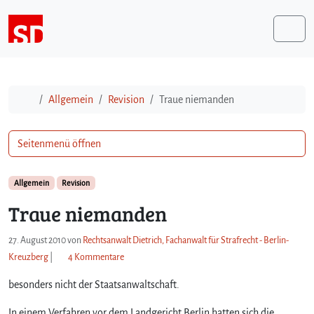
Weiter zum Inhalt
Me
Start
Allgemein
Revision
Traue niemanden
Seitenmenü öffnen
Allgemein
Revision
Traue niemanden
27. August 2010
von
Rechtsanwalt Dietrich, Fachanwalt für Strafrecht - Berlin-
z
Kreuzberg
|
4 Kommentare
u
besonders nicht der Staatsanwaltschaft.
T
r
In einem Verfahren vor dem Landgericht Berlin hatten sich die
a