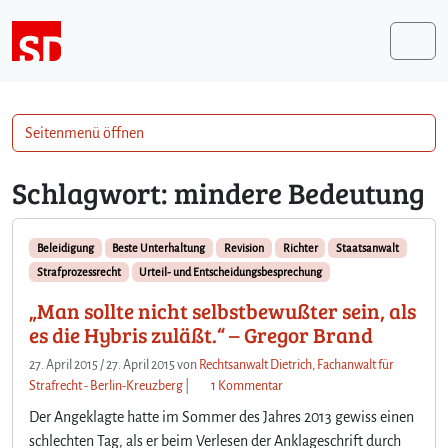
Weiter zum Inhalt
Me
Seitenmenü öffnen
Schlagwort:
mindere Bedeutung
Beleidigung
Beste Unterhaltung
Revision
Richter
Staatsanwalt
Strafprozessrecht
Urteil- und Entscheidungsbesprechung
„Man sollte nicht selbstbewußter sein, als
es die Hybris zuläßt.“ – Gregor Brand
27. April 2015
/
27. April 2015
von
Rechtsanwalt Dietrich, Fachanwalt für
z
Strafrecht - Berlin-Kreuzberg
|
1 Kommentar
u
Der Angeklagte hatte im Sommer des Jahres 2013 gewiss einen
„
schlechten Tag, als er beim Verlesen der Anklageschrift durch
M