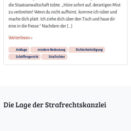
die Staatsanwaltschaft tobte: „Höre sofort auf, derartigen Mist
a
zu verbreiten! Wenn du nicht aufhörst, komme ich rüber und
n
s
mache dich platt. Ich ziehe dich über den Tisch und haue dir
o
eine in die Fresse.“ Nachdem der […]
l
l
Weiterlesen »
t
e
Anklage
mindere Bedeutung
Richterbeleidigung
n
Schöffengericht
Strafrichter
i
c
h
t
s
e
l
Die Lage der Strafrechtskanzlei
b
s
t
b
e