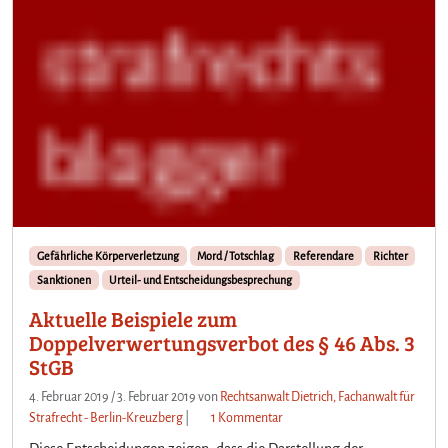
Gefährliche Körperverletzung
Mord / Totschlag
Referendare
Richter
Sanktionen
Urteil- und Entscheidungsbesprechung
Aktuelle Beispiele zum
Doppelverwertungsverbot des § 46 Abs. 3
StGB
4. Februar 2019
/
3. Februar 2019
von
Rechtsanwalt Dietrich, Fachanwalt für
z
Strafrecht - Berlin-Kreuzberg
|
1 Kommentar
u