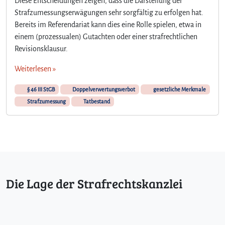
Diese Entscheidungen zeigen, dass die Darstellung der
A
Strafzumessungserwägungen sehr sorgfältig zu erfolgen hat.
k
Bereits im Referendariat kann dies eine Rolle spielen, etwa in
t
einem (prozessualen) Gutachten oder einer strafrechtlichen
u
e
Revisionsklausur.
l
Weiterlesen »
l
e
§ 46 III StGB
Doppelverwertungsverbot
B
gesetzliche Merkmale
e
Strafzumessung
Tatbestand
i
s
p
i
e
l
e
Die Lage der Strafrechtskanzlei
z
u
m
D