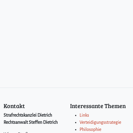
o
p
p
e
l
v
e
r
w
e
r
t
u
n
g
s
v
Kontakt
Interessante Themen
e
r
Strafrechtskanzlei Dietrich
Links
b
Rechtsanwalt Steffen Dietrich
Verteidigungsstrategie
o
Philosophie
t