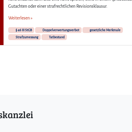
t
Gutachten oder einer strafrechtlichen Revisionsklausur.
u
e
Weiterlesen »
l
l
§ 46 III StGB
Doppelverwertungsverbot
gesetzliche Merkmale
e
Strafzumessung
Tatbestand
B
e
i
s
p
i
e
l
e
z
u
m
skanzlei
D
o
p
p