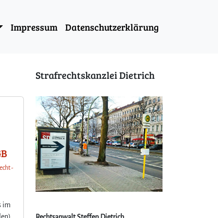
Impressum
Datenschutzerklärung
Strafrechtskanzlei Dietrich
GB
echt -
s im
len)
Rechtsanwalt Steffen Dietrich