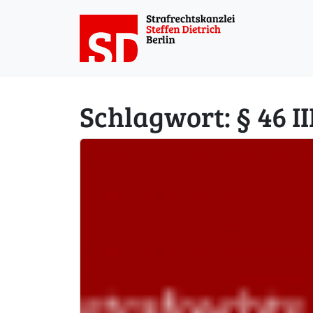
Weiter zum Inhalt
Schlagwort:
§ 46 I