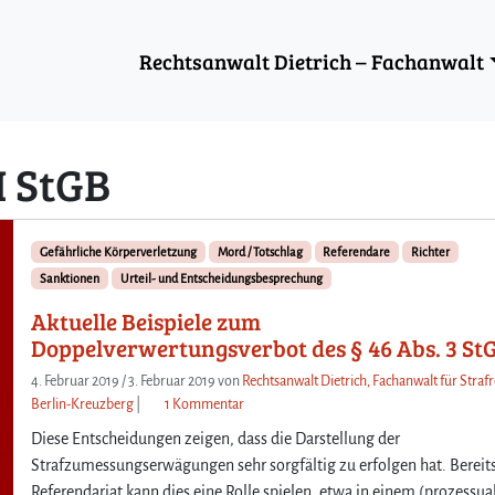
Rechtsanwalt Dietrich – Fachanwalt
II StGB
Gefährliche Körperverletzung
Mord / Totschlag
Referendare
Richter
Sanktionen
Urteil- und Entscheidungsbesprechung
Aktuelle Beispiele zum
Doppelverwertungsverbot des § 46 Abs. 3 St
4. Februar 2019
/
3. Februar 2019
von
Rechtsanwalt Dietrich, Fachanwalt für Strafr
z
Berlin-Kreuzberg
|
1 Kommentar
u
Diese Entscheidungen zeigen, dass die Darstellung der
A
Strafzumessungserwägungen sehr sorgfältig zu erfolgen hat. Bereit
k
Referendariat kann dies eine Rolle spielen, etwa in einem (prozessua