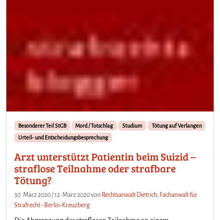
Besonderer Teil StGB
Mord / Totschlag
Studium
Tötung auf Verlangen
Urteil- und Entscheidungsbesprechung
Arzt unterstützt Patientin beim Suizid –
straflose Teilnahme oder strafbare
Tötung?
30. März 2020
/
12. März 2020
von
Rechtsanwalt Dietrich, Fachanwalt für
Strafrecht - Berlin-Kreuzberg