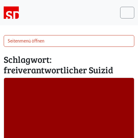
Weiter zum Inhalt
Me
Seitenmenü öffnen
Schlagwort:
freiverantwortlicher Suizid