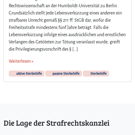
S
Rechtswissenschaft an der Humboldt-Universität zu Berlin
t
Grundsätzlich stellt jede Lebensverkürzung eines anderen ein
i
strafbares Unrecht gemäß §§ 211 ff. StGB dar, wofür die
r
b
Freiheitsstrafe mindestens fünf Jahre beträgt. Falls die
(
Lebensverkürzung infolge eines ausdrücklichen und ernstlichen
j
Verlangen des Getöteten zur Tötung veranlasst wurde, greift
e
die Privilegierungsvorschrift des § […]
t
z
Weiterlesen »
t
n
aktive Sterbehilfe
passive Sterbehilfe
Sterbehilfe
i
c
h
t
m
e
h
Die Lage der Strafrechtskanzlei
r
)
l