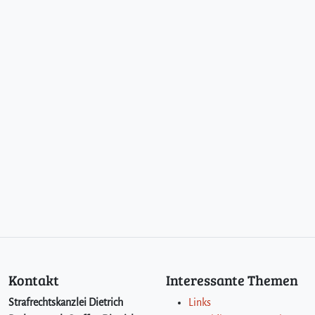
a
n
g
s
a
m
!
Kontakt
Interessante Themen
Strafrechtskanzlei Dietrich
Links