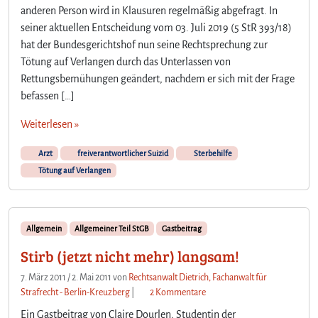
anderen Person wird in Klausuren regelmäßig abgefragt. In
seiner aktuellen Entscheidung vom 03. Juli 2019 (5 StR 393/18)
hat der Bundesgerichtshof nun seine Rechtsprechung zur
Tötung auf Verlangen durch das Unterlassen von
Rettungsbemühungen geändert, nachdem er sich mit der Frage
befassen […]
Weiterlesen »
Arzt
freiverantwortlicher Suizid
Sterbehilfe
Tötung auf Verlangen
Allgemein
Allgemeiner Teil StGB
Gastbeitrag
Stirb (jetzt nicht mehr) langsam!
7. März 2011
/
2. Mai 2011
von
Rechtsanwalt Dietrich, Fachanwalt für
z
Strafrecht - Berlin-Kreuzberg
|
2 Kommentare
u
Ein Gastbeitrag von Claire Dourlen, Studentin der