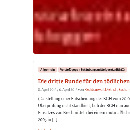
Allgemein
Verstoß gegen Betäubungsmittelgesetz (BtMG)
Die dritte Runde für den tödliche
8. April 2013
/
6. April 2013
von
Rechtsanwalt Dietrich, Fachan
(Darstellung einer Entscheidung des BGH vom 20.06.
Überprüfung nicht standhielt, hob der BGH nun auch
Einsatzes von Brechmitteln bei einem mutmaßliche
2005 in […]