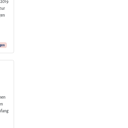
 2019
zur
gen
ngen
chen
en
nfang