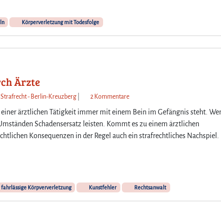
ln
Körperverletzung mit Todesfolge
rch Ärzte
z
 Strafrecht - Berlin-Kreuzberg
|
2 Kommentare
u
ei einer ärztlichen Tätigkeit immer mit einem Bein im Gefängnis steht. We
F
 Umständen Schadensersatz leisten. Kommt es zu einem ärztlichen
a
htlichen Konsequenzen in der Regel auch ein strafrechtliches Nachspiel.
h
r
l
ä
s
fahrlässige Körpververletzung
Kunstfehler
Rechtsanwalt
s
i
g
e