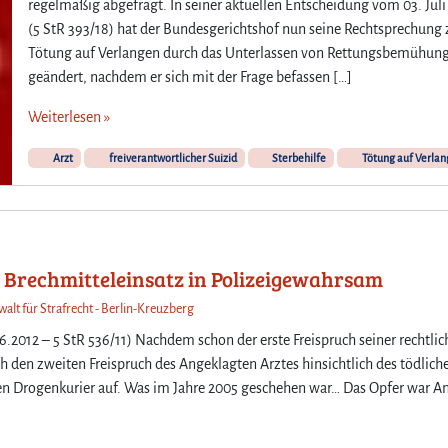
regelmäßig abgefragt. In seiner aktuellen Entscheidung vom 03. Juli
(5 StR 393/18) hat der Bundesgerichtshof nun seine Rechtsprechung 
Tötung auf Verlangen durch das Unterlassen von Rettungsbemühun
geändert, nachdem er sich mit der Frage befassen […]
Weiterlesen »
Arzt
freiverantwortlicher Suizid
Sterbehilfe
Tötung auf Verla
n Brechmitteleinsatz in Polizeigewahrsam
walt für Strafrecht - Berlin-Kreuzberg
2012 – 5 StR 536/11) Nachdem schon der erste Freispruch seiner rechtli
 den zweiten Freispruch des Angeklagten Arztes hinsichtlich des tödlich
n Drogenkurier auf. Was im Jahre 2005 geschehen war… Das Opfer war A