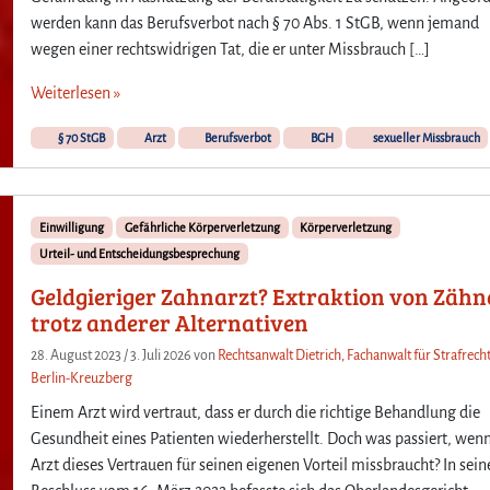
werden kann das Berufsverbot nach § 70 Abs. 1 StGB, wenn jemand
wegen einer rechtswidrigen Tat, die er unter Missbrauch […]
Weiterlesen »
§ 70 StGB
Arzt
Berufsverbot
BGH
sexueller Missbrauch
Einwilligung
Gefährliche Körperverletzung
Körperverletzung
Urteil- und Entscheidungsbesprechung
Geldgieriger Zahnarzt? Extraktion von Zäh
trotz anderer Alternativen
28. August 2023
/
3. Juli 2026
von
Rechtsanwalt Dietrich, Fachanwalt für Strafrecht
Berlin-Kreuzberg
Einem Arzt wird vertraut, dass er durch die richtige Behandlung die
Gesundheit eines Patienten wiederherstellt. Doch was passiert, wenn
Arzt dieses Vertrauen für seinen eigenen Vorteil missbraucht? In sei