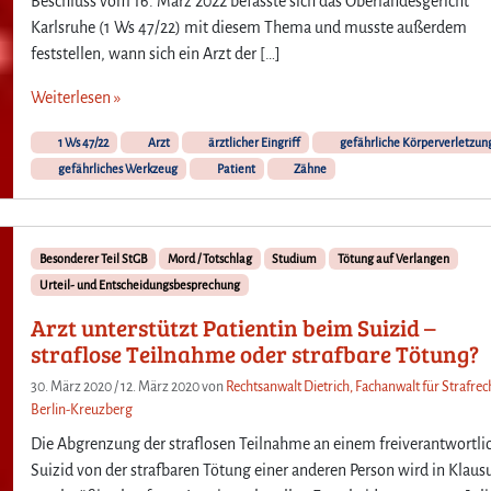
Beschluss vom 16. März 2022 befasste sich das Oberlandesgericht
Karlsruhe (1 Ws 47/22) mit diesem Thema und musste außerdem
feststellen, wann sich ein Arzt der […]
Weiterlesen »
1 Ws 47/22
Arzt
ärztlicher Eingriff
gefährliche Körperverletzun
gefährliches Werkzeug
Patient
Zähne
Besonderer Teil StGB
Mord / Totschlag
Studium
Tötung auf Verlangen
Urteil- und Entscheidungsbesprechung
Arzt unterstützt Patientin beim Suizid –
straflose Teilnahme oder strafbare Tötung?
30. März 2020
/
12. März 2020
von
Rechtsanwalt Dietrich, Fachanwalt für Strafrech
Berlin-Kreuzberg
Die Abgrenzung der straflosen Teilnahme an einem freiverantwortli
Suizid von der strafbaren Tötung einer anderen Person wird in Klaus