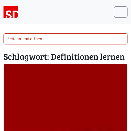
Weiter zum Inhalt
Me
Seitenmenü öffnen
Schlagwort:
Definitionen lernen