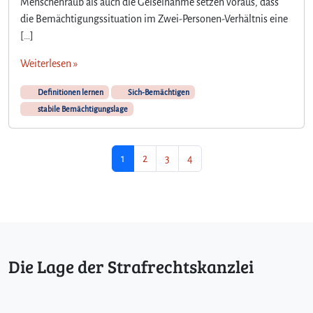
Menschenraub als auch die Geiselnahme setzen voraus, dass
die Bemächtigungssituation im Zwei-Personen-Verhältnis eine
[…]
Weiterlesen »
Definitionen lernen
Sich-Bemächtigen
stabile Bemächtigungslage
Seitennavigation
Aktuelle Seite
Seite
Seite
Seite
1
2
3
4
Die Lage der Strafrechtskanzlei