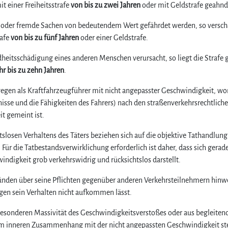
t einer Freiheitsstrafe
von bis zu zwei Jahren
oder mit Geldstrafe geahnd
 oder fremde Sachen von bedeutendem Wert gefährdet werden, so verschä
rafe
von bis zu fünf Jahren
oder einer Geldstrafe.
dheitsschädigung eines anderen Menschen verursacht, so liegt die Strafe 
r bis zu zehn Jahren
.
wegen als Kraftfahrzeugführer mit nicht angepasster Geschwindigkeit, wo
tnisse und die Fähigkeiten des Fahrers) nach den straßenverkehrsrechtlich
t gemeint ist.
losen Verhaltens des Täters beziehen sich auf die objektive Tathandlung
Für die Tatbestandsverwirklichung erforderlich ist daher, dass sich gerade
ndigkeit grob verkehrswidrig und rücksichtslos darstellt.
ründen über seine Pflichten gegenüber anderen Verkehrsteilnehmern hinw
gen sein Verhalten nicht aufkommen lässt.
 besonderen Massivität des Geschwindigkeitsverstoßes oder aus begleiten
nem inneren Zusammenhang mit der nicht angepassten Geschwindigkeit st