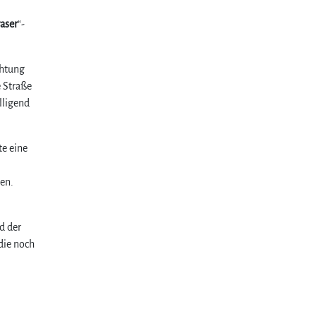
raser
“-
chtung
 Straße
lligend
te eine
en.
d der
die noch