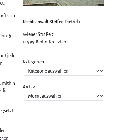
et.
rft sich
Rechtsanwalt Steffen Dietrich
Wiener Straße 7
gem. §
10999 Berlin-Kreuzberg
mit jede
Kategorien
en
, mithin
Archiv
 die
egsetzt
den
ehen.