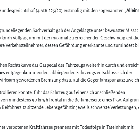
 Bundesgerichtshof (4 StR 225/20) erstmalig mit den sogenannten „
Allein
grundeliegenden Sachverhalt gab der Angeklagte unter bewusster Missa
0 km/h Vollgas, um mit der maximal zu erreichenden Geschwindigkeit die
re Verkehrsteilnehmer, dessen Gefährdung er erkannte und zumindest bi
ichen Rechtskurve das Gaspedal des Fahrzeugs weiterhin durch und erreich
ines entgegenkommenden, abbiegenden Fahrzeugs entschloss sich der
st wirksam gewordenen Bremsung dazu, auf die Gegenfahrspur auszuweich
rollieren konnte, fuhr das Fahrzeug auf einer sich anschließenden
 von mindestens 90 km/h frontal in die Beifahrerseite eines Pkw. Aufgrun
m Beifahrersitz sitzende Lebensgefährtin jeweils schwerste Verletzungen, 
nes verbotenen Kraftfahrzeugrennens mit Todesfolge in Tateinheit mit