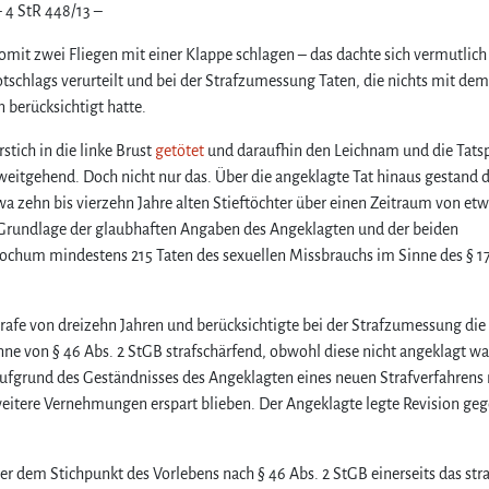
 4 StR 448/13 –
omit zwei Fliegen mit einer Klappe schlagen – das dachte sich vermutlich
schlags verurteilt und bei der Strafzumessung Taten, die nichts mit dem
 berücksichtigt hatte.
tich in die linke Brust
getötet
und daraufhin den Leichnam und die Tats
 weitgehend. Doch nicht nur das. Über die angeklagte Tat hinaus gestand 
 zehn bis vierzehn Jahre alten Stieftöchter über einen Zeitraum von etw
r Grundlage der glaubhaften Angaben des Angeklagten und der beiden
ochum mindestens 215 Taten des sexuellen Missbrauchs im Sinne des § 1
strafe von dreizehn Jahren und berücksichtigte bei der Strafzumessung die
inne von § 46 Abs. 2 StGB strafschärfend, obwohl diese nicht angeklagt wa
aufgrund des Geständnisses des Angeklagten eines neuen Strafverfahrens 
eitere Vernehmungen erspart blieben. Der Angeklagte legte Revision ge
r dem Stichpunkt des Vorlebens nach § 46 Abs. 2 StGB einerseits das stra