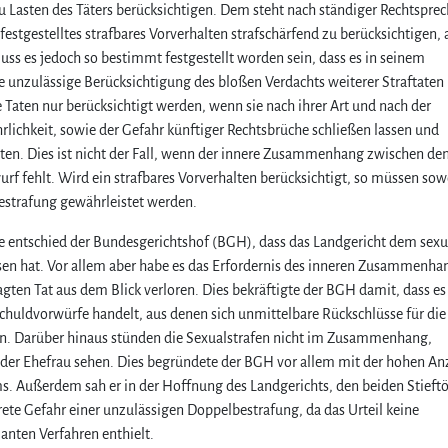
u Lasten des Täters berücksichtigen. Dem steht nach ständiger Rechtspre
festgestelltes strafbares Vorverhalten strafschärfend zu berücksichtigen,
ss es jedoch so bestimmt festgestellt worden sein, dass es in seinem
e unzulässige Berücksichtigung des bloßen Verdachts weiterer Straftaten
aten nur berücksichtigt werden, wenn sie nach ihrer Art und nach der
ährlichkeit, sowie der Gefahr künftiger Rechtsbrüche schließen lassen und
tten. Dies ist nicht der Fall, wenn der innere Zusammenhang zwischen d
f fehlt. Wird ein strafbares Vorverhalten berücksichtigt, so müssen sow
estrafung gewährleistet werden.
e entschied der Bundesgerichtshof (BGH), dass das Landgericht dem sexu
sen hat. Vor allem aber habe es das Erfordernis des inneren Zusammenha
ten Tat aus dem Blick verloren. Dies bekräftigte der BGH damit, dass es 
chuldvorwürfe handelt, aus denen sich unmittelbare Rückschlüsse für die
en. Darüber hinaus stünden die Sexualstrafen nicht im Zusammenhang,
der Ehefrau sehen. Dies begründete der BGH vor allem mit der hohen An
ms. Außerdem sah er in der Hoffnung des Landgerichts, den beiden Stieft
ete Gefahr einer unzulässigen Doppelbestrafung, da das Urteil keine
anten Verfahren enthielt.