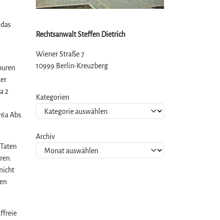
 das
Rechtsanwalt Steffen Dietrich
Wiener Straße 7
10999 Berlin-Kreuzberg
puren
der
a 2
Kategorien
76a Abs.
Archiv
 Taten
ren.
nicht
gen
ffreie