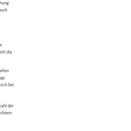
chung
 auch
em
ohl die
ellen
ngs
sich bei
zahl der
öchtern