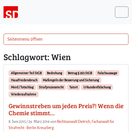
Weiter zum Inhalt
Me
Seitenmenü öffnen
Schlagwort:
Wien
Allgemeiner Teil StGB
Bedrohung
Betrug § 263 StGB
Falschaussage
Hausfriedensbruch
Maßregeln der Besserung und Sicherung
Mord / Totschlag
Strafprozessrecht
Tatort
Urkundenfälschung
Wiederaufnahme
Gewinnstreben um jeden Preis?! Wenn die
Chemie stimmt…
8. Juni 2015
/
29. März 2016
von
Rechtsanwalt Dietrich, Fachanwalt für
Strafrecht - Berlin-Kreuzberg