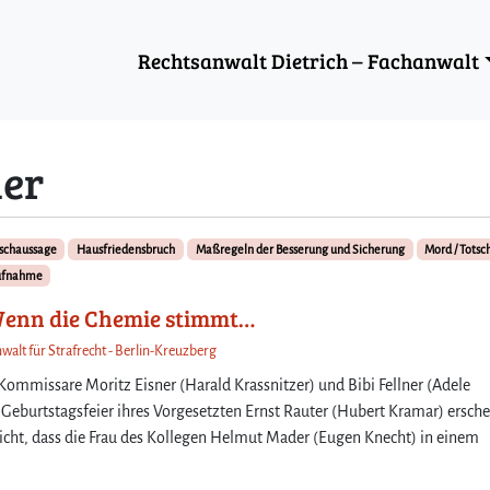
Rechtsanwalt Dietrich – Fachanwalt
er
lschaussage
Hausfriedensbruch
Maßregeln der Besserung und Sicherung
Mord / Totsc
ufnahme
Wenn die Chemie stimmt…
walt für Strafrecht - Berlin-Kreuzberg
r Kommissare Moritz Eisner (Harald Krassnitzer) und Bibi Fellner (Adele
r Geburtstagsfeier ihres Vorgesetzten Ernst Rauter (Hubert Kramar) ersche
hricht, dass die Frau des Kollegen Helmut Mader (Eugen Knecht) in einem