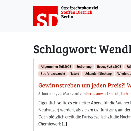
Weiter zum Inhalt
Schlagwort:
Wendl
Allgemeiner Teil StGB
Bedrohung
Betrug § 263 StGB
Fa
Strafprozessrecht
Tatort
Urkundenfälschung
Wiedera
Gewinnstreben um jeden Preis?! 
8. Juni 2015
/
29. März 2016
von
Rechtsanwalt Dietrich, Fachan
Eigentlich sollte es ein netter Abend für die Wiene
Neuhauser) werden, als sie am 07. Juni 2015 auf de
Doch plötzlich ereilt die Partygesellschaft die Nac
Chemiewerk […]