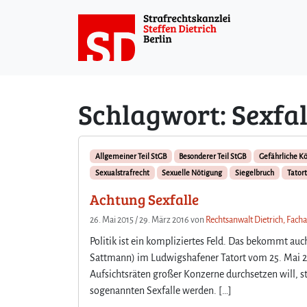
Weiter zum Inhalt
Schlagwort:
Sexfal
Allgemeiner Teil StGB
Besonderer Teil StGB
Gefährliche K
Sexualstrafrecht
Sexuelle Nötigung
Siegelbruch
Tatort
Achtung Sexfalle
26. Mai 2015
/
29. März 2016
von
Rechtsanwalt Dietrich, Facha
Politik ist ein kompliziertes Feld. Das bekommt au
Sattmann) im Ludwigshafener Tatort vom 25. Mai 20
Aufsichtsräten großer Konzerne durchsetzen will, sta
sogenannten Sexfalle werden. […]