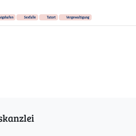
n
g
igshafen
Sexfalle
Tatort
Vergewaltigung
S
e
x
f
a
l
l
e
skanzlei