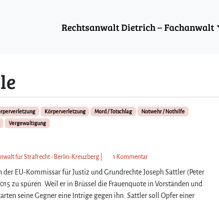
Rechtsanwalt Dietrich – Fachanwalt
le
örperverletzung
Körperverletzung
Mord / Totschlag
Notwehr / Nothilfe
Vergewaltigung
z
nwalt für Strafrecht - Berlin-Kreuzberg
|
1 Kommentar
u
ch der EU-Kommissar für Justiz und Grundrechte Joseph Sattler (Peter
A
15 zu spüren. Weil er in Brüssel die Frauenquote in Vorständen und
c
rten seine Gegner eine Intrige gegen ihn. Sattler soll Opfer einer
h
t
u