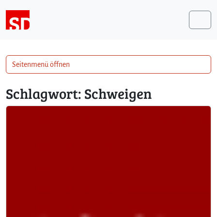
Weiter zum Inhalt
Me
Seitenmenü öffnen
Schlagwort:
Schweigen