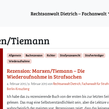
Rechtsanwalt Dietrich – Fachanwalt
en/Tiemann
Allgemein
Buchrezension
Richter
Strafprozessrecht
Strafverteidiger
Wiederaufnahme
Rezension: Marxen/Tiemann – Die
Wiederaufnahme in Strafsachen
4. Februar 2015
/
9. Februar 2015
von
Rechtsanwalt Dietrich, Fachanwalt für Strafr
Berlin-Kreuzberg
Ich habe das zu rezensierende Buch von der ersten bis zur letzten Sei
gelesen. Das mag eine Selbstverständlichkeit sein, aber die Lektüre vi
wahrscheinlich der meisten sog. Rezensionen zeigt, dass das keines