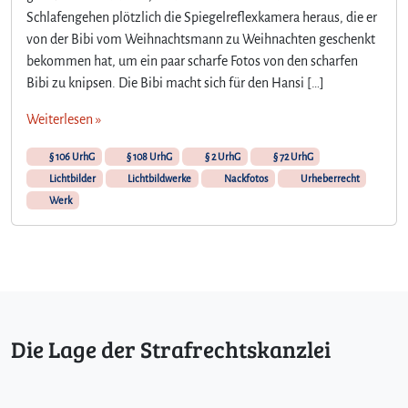
a
Schlafengehen plötzlich die Spiegelreflexkamera heraus, die er
c
von der Bibi vom Weihnachtsmann zu Weihnachten geschenkt
k
t
bekommen hat, um ein paar scharfe Fotos von den scharfen
f
Bibi zu knipsen. Die Bibi macht sich für den Hansi […]
o
t
Weiterlesen »
o
s
§ 106 UrhG
§ 108 UrhG
§ 2 UrhG
§ 72 UrhG
Lichtbilder
Lichtbildwerke
Nackfotos
Urheberrecht
Werk
Die Lage der Strafrechtskanzlei