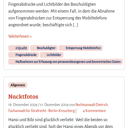
Fingerabdrücke und Lichtbilder des Beschuldigten
aufgenommen werden. Mit einem Fall, in dem die Abnahme
von Fingerabdrücken zur Entsperrung des Mobiltelefons
angeordnet wurde, beschäftigte sich […]
Weiterlesen »
2 Qs 9/23
Beschuldigter
Entsperrung Mobiltelefon
Fingerabdrücke
Lichtbilder
Maßnahmen zur Erfassung von personenbezogenen und biometrischen Daten
Allgemein
Nacktfotos
18. Dezember 2009
/
17. Dezember 2009
von
Rechtsanwalt Dietrich,
z
Fachanwalt für Strafrecht - Berlin-Kreuzberg
|
4 Kommentare
u
Hansi und Bibi sind glücklich verliebt. Weil die beiden so
N
glücklich verliebt sind, holt der Hansi eines Abends vor dem