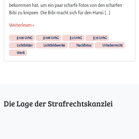
t
bekommen hat, um ein paar scharfe Fotos von den scharfen
f
Bibi zu knipsen. Die Bibi macht sich für den Hansi […]
o
t
Weiterlesen »
o
s
§ 106 UrhG
§ 108 UrhG
§ 2 UrhG
§ 72 UrhG
Lichtbilder
Lichtbildwerke
Nackfotos
Urheberrecht
Werk
Die Lage der Strafrechtskanzlei