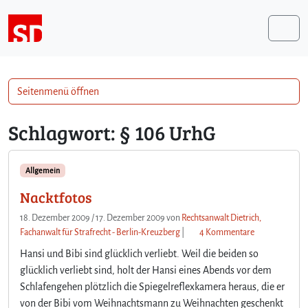
Weiter zum Inhalt
Me
Seitenmenü öffnen
Schlagwort:
§ 106 UrhG
Allgemein
Nacktfotos
18. Dezember 2009
/
17. Dezember 2009
von
Rechtsanwalt Dietrich,
z
Fachanwalt für Strafrecht - Berlin-Kreuzberg
|
4 Kommentare
u
Hansi und Bibi sind glücklich verliebt. Weil die beiden so
N
glücklich verliebt sind, holt der Hansi eines Abends vor dem
a
Schlafengehen plötzlich die Spiegelreflexkamera heraus, die er
c
von der Bibi vom Weihnachtsmann zu Weihnachten geschenkt
k