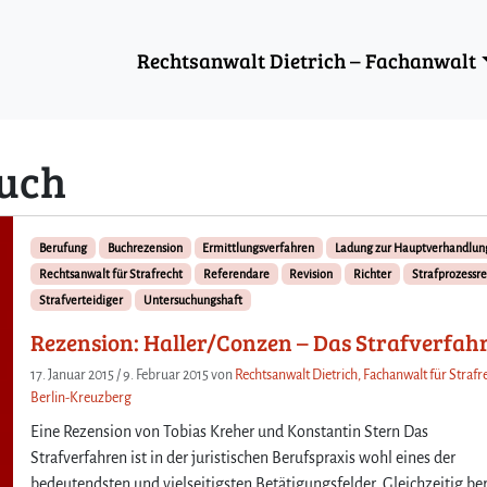
Rechtsanwalt Dietrich – Fachanwalt
uch
Berufung
Buchrezension
Ermittlungsverfahren
Ladung zur Hauptverhandlun
Rechtsanwalt für Strafrecht
Referendare
Revision
Richter
Strafprozessre
Strafverteidiger
Untersuchungshaft
Rezension: Haller/Conzen – Das Strafverfah
17. Januar 2015
/
9. Februar 2015
von
Rechtsanwalt Dietrich, Fachanwalt für Strafre
Berlin-Kreuzberg
Eine Rezension von Tobias Kreher und Konstantin Stern Das
Strafverfahren ist in der juristischen Berufspraxis wohl eines der
bedeutendsten und vielseitigsten Betätigungsfelder. Gleichzeitig ber