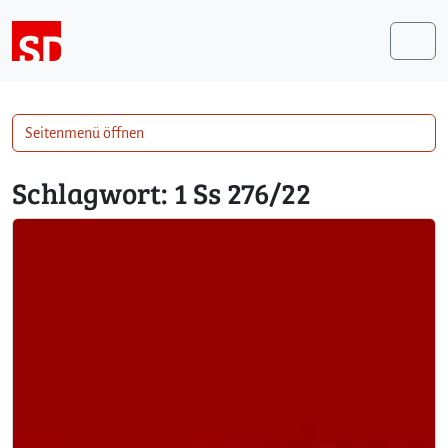
Weiter zum Inhalt
Me
Seitenmenü öffnen
Schlagwort:
1 Ss 276/22