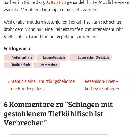
T
Sachen im Sinne des
§ 248a StGB
gehandelt hätte. Möglicherweise
i
wäre das Verfahren dann sogar eingestellt worden.
e
f
Weil er aber mit dem gestohlenen Tiefkühlfisch um sich schlug,
k
droht dem Mann nun eine Freiheitsstrafe nicht unter einem Jahr.
ü
Vielleicht ein Grund für ihn, Vegetarier zu werden.
h
l
Schlagworte
f
Freiheitsstrafe
Ladendiebstahl
räuberischer Diebstahl
i
Tiefkühlfisch
Verbrechen
s
c
h
Mehr als eine Ermittlungsbehörde
Rezension: Baer –
i
– die Bundespolizei
Rechtssoziologie
s
t
6 Kommentare zu “Schlagen mit
V
gestohlenem Tiefkühlfisch ist
e
r
Verbrechen”
b
r
e