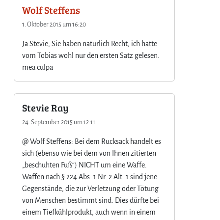
Wolf Steffens
c
h
1. Oktober 2015 um 16:20
e
n
Ja Stevie, Sie haben natürlich Recht, ich hatte
vom Tobias wohl nur den ersten Satz gelesen.
mea culpa
Stevie Ray
24. September 2015 um 12:11
@ Wolf Steffens: Bei dem Rucksack handelt es
sich (ebenso wie bei dem von Ihnen zitierten
„beschuhten Fuß“) NICHT um eine Waffe.
Waffen nach § 224 Abs. 1 Nr. 2 Alt. 1 sind jene
Gegenstände, die zur Verletzung oder Tötung
von Menschen bestimmt sind. Dies dürfte bei
einem Tiefkühlprodukt, auch wenn in einem