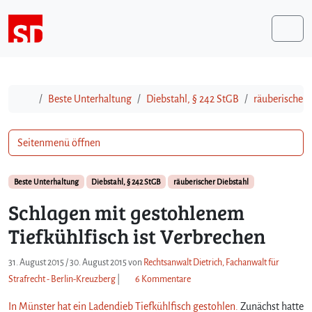
Weiter zum Inhalt
Me
Start
Beste Unterhaltung
Diebstahl, § 242 StGB
räuberischer 
Seitenmenü öffnen
Beste Unterhaltung
Diebstahl, § 242 StGB
räuberischer Diebstahl
Schlagen mit gestohlenem
Tiefkühlfisch ist Verbrechen
31. August 2015
/
30. August 2015
von
Rechtsanwalt Dietrich, Fachanwalt für
z
Strafrecht - Berlin-Kreuzberg
|
6 Kommentare
u
In Münster hat ein Ladendieb Tiefkühlfisch gestohlen.
S
Zunächst hatte