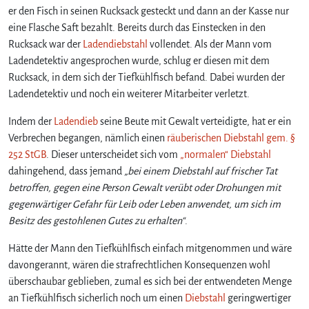
c
er den Fisch in seinen Rucksack gesteckt und dann an der Kasse nur
h
eine Flasche Saft bezahlt. Bereits durch das Einstecken in den
l
Rucksack war der
Ladendiebstahl
vollendet. Als der Mann vom
a
Ladendetektiv angesprochen wurde, schlug er diesen mit dem
g
Rucksack, in dem sich der Tiefkühlfisch befand. Dabei wurden der
e
Ladendetektiv und noch ein weiterer Mitarbeiter verletzt.
n
m
Indem der
Ladendieb
seine Beute mit Gewalt verteidigte, hat er ein
i
Verbrechen begangen, nämlich einen
räuberischen Diebstahl
gem. §
t
g
252 StGB
. Dieser unterscheidet sich vom
„normalen“ Diebstahl
e
dahingehend, dass jemand
„bei einem Diebstahl auf frischer Tat
s
betroffen, gegen eine Person Gewalt verübt oder Drohungen mit
t
gegenwärtiger Gefahr für Leib oder Leben anwendet, um sich im
o
Besitz des gestohlenen Gutes zu erhalten“
.
h
l
Hätte der Mann den Tiefkühlfisch einfach mitgenommen und wäre
e
davongerannt, wären die strafrechtlichen Konsequenzen wohl
n
überschaubar geblieben, zumal es sich bei der entwendeten Menge
e
an Tiefkühlfisch sicherlich noch um einen
Diebstahl
geringwertiger
m