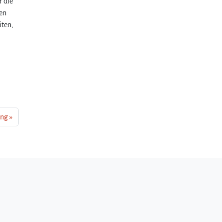
r die
en
iten,
ung