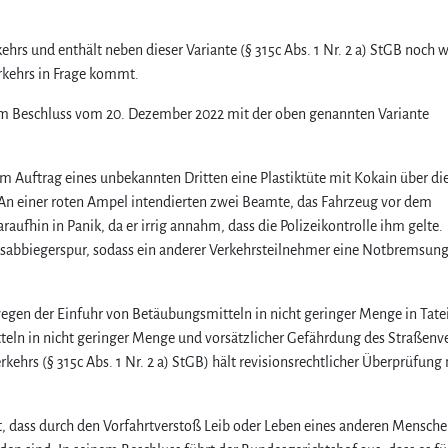
hrs und enthält neben dieser Variante (§ 315c Abs. 1 Nr. 2 a) StGB noch w
rkehrs in Frage kommt.
nem Beschluss vom 20. Dezember 2022 mit der oben genannten Variante
im Auftrag eines unbekannten Dritten eine Plastiktüte mit Kokain über di
 An einer roten Ampel intendierten zwei Beamte, das Fahrzeug vor dem
aufhin in Panik, da er irrig annahm, dass die Polizeikontrolle ihm gelte.
nksabbiegerspur, sodass ein anderer Verkehrsteilnehmer eine Notbremsun
egen der Einfuhr von Betäubungsmitteln in nicht geringer Menge in Tate
eln in nicht geringer Menge und vorsätzlicher Gefährdung des Straßenve
hrs (§ 315c Abs. 1 Nr. 2 a) StGB) hält revisionsrechtlicher Überprüfung 
, dass durch den Vorfahrtverstoß Leib oder Leben eines anderen Mensche