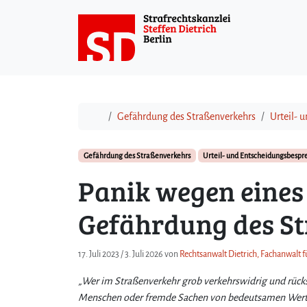
Weiter zum Inhalt
Start
Gefährdung des Straßenverkehrs
Urteil- 
Gefährdung des Straßenverkehrs
Urteil- und Entscheidungsbesp
Panik wegen eines
Gefährdung des S
17. Juli 2023
/
3. Juli 2026
von
Rechtsanwalt Dietrich, Fachanwalt f
„Wer im Straßenverkehr grob verkehrswidrig und rücksi
Menschen oder fremde Sachen von bedeutsamen Wert gef