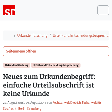
Weiter zum Inhalt
Me
Start
Urkundenfälschung
Urteil- und Entscheidungsbesprechun
Seitenmenü öffnen
Urkundenfälschung
Urteil- und Entscheidungsbesprechung
Neues zum Urkundenbegriff:
einfache Urteilsabschrift ist
keine Urkunde
29. August 2016
/
29. August 2016
von
Rechtsanwalt Dietrich, Fachanwalt für
Strafrecht - Berlin-Kreuzberg