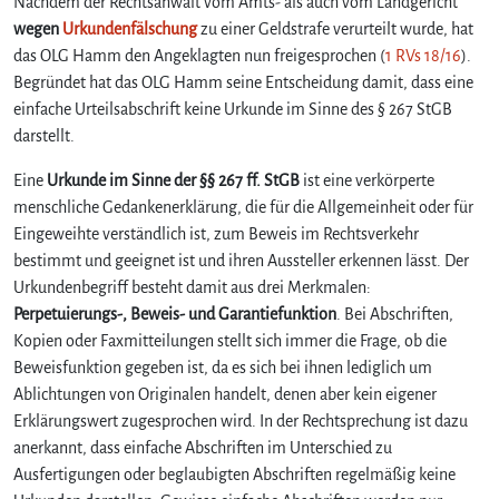
Nachdem der Rechtsanwalt vom Amts- als auch vom Landgericht
wegen
Urkundenfälschung
zu einer Geldstrafe verurteilt wurde, hat
das OLG Hamm den Angeklagten nun freigesprochen (
1 RVs 18/16
).
Begründet hat das OLG Hamm seine Entscheidung damit, dass eine
einfache Urteilsabschrift keine Urkunde im Sinne des § 267 StGB
darstellt.
Eine
Urkunde im Sinne der §§ 267 ff. StGB
ist eine verkörperte
menschliche Gedankenerklärung, die für die Allgemeinheit oder für
Eingeweihte verständlich ist, zum Beweis im Rechtsverkehr
bestimmt und geeignet ist und ihren Aussteller erkennen lässt. Der
Urkundenbegriff besteht damit aus drei Merkmalen:
Perpetuierungs-, Beweis- und Garantiefunktion
. Bei Abschriften,
Kopien oder Faxmitteilungen stellt sich immer die Frage, ob die
Beweisfunktion gegeben ist, da es sich bei ihnen lediglich um
Ablichtungen von Originalen handelt, denen aber kein eigener
Erklärungswert zugesprochen wird. In der Rechtsprechung ist dazu
anerkannt, dass einfache Abschriften im Unterschied zu
Ausfertigungen oder beglaubigten Abschriften regelmäßig keine