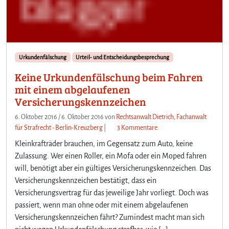
Urkundenfälschung
Urteil- und Entscheidungsbesprechung
Keine Urkundenfälschung beim Fahren
mit einem abgelaufenen
Versicherungskennzeichen
6. Oktober 2016
/
6. Oktober 2016
von
Rechtsanwalt Dietrich, Fachanwalt
z
für Strafrecht - Berlin-Kreuzberg
|
3 Kommentare
u
Kleinkrafträder brauchen, im Gegensatz zum Auto, keine
K
Zulassung. Wer einen Roller, ein Mofa oder ein Moped fahren
e
will, benötigt aber ein gültiges Versicherungskennzeichen. Das
i
Versicherungskennzeichen bestätigt, dass ein
n
e
Versicherungsvertrag für das jeweilige Jahr vorliegt. Doch was
U
passiert, wenn man ohne oder mit einem abgelaufenen
r
Versicherungskennzeichen fährt? Zumindest macht man sich
k