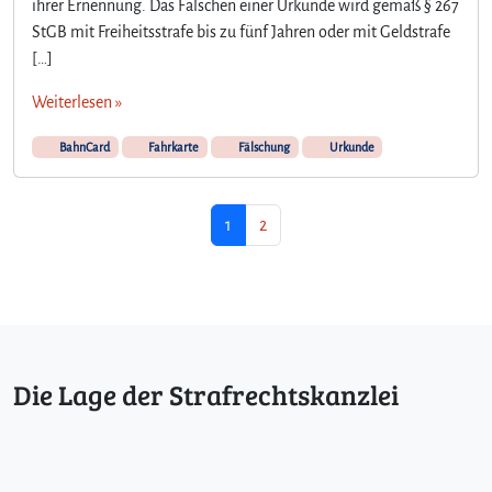
ihrer Ernennung. Das Fälschen einer Urkunde wird gemäß § 267
StGB mit Freiheitsstrafe bis zu fünf Jahren oder mit Geldstrafe
[…]
Weiterlesen »
BahnCard
Fahrkarte
Fälschung
Urkunde
Seitennavigation
Aktuelle Seite
Seite
1
2
Die Lage der Strafrechtskanzlei