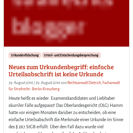
r
e
n
m
i
t
e
i
n
Urkundenfälschung
Urteil- und Entscheidungsbesprechung
e
m
Neues zum Urkundenbegriff: einfache
a
Urteilsabschrift ist keine Urkunde
b
g
29. August 2016
/
29. August 2016
von
Rechtsanwalt Dietrich, Fachanwalt
e
für Strafrecht - Berlin-Kreuzberg
l
Heute heißt es wieder: Examenskandidaten und Liebhaber
a
skurriler Fälle aufgepasst! Das Oberlandesgericht (OLG) Hamm
u
hatte vor einigen Monaten darüber zu entscheiden, ob eine
f
einfache Urteilsabschrift die Merkmale einer Urkunde im Sinne
e
n
des § 267 StGB erfüllt. Über den Fall dazu wurde viel
e