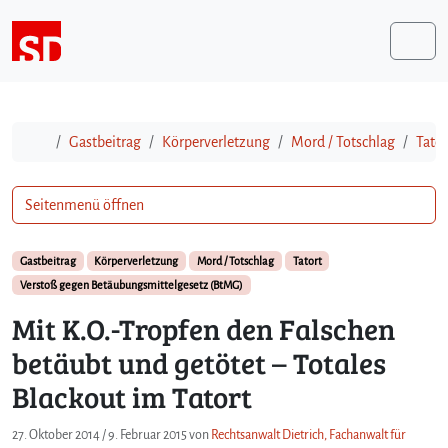
Weiter zum Inhalt
Me
Start
Gastbeitrag
Körperverletzung
Mord / Totschlag
Tator
Seitenmenü öffnen
Gastbeitrag
Körperverletzung
Mord / Totschlag
Tatort
Verstoß gegen Betäubungsmittelgesetz (BtMG)
Mit K.O.-Tropfen den Falschen
betäubt und getötet – Totales
Blackout im Tatort
27. Oktober 2014
/
9. Februar 2015
von
Rechtsanwalt Dietrich, Fachanwalt für