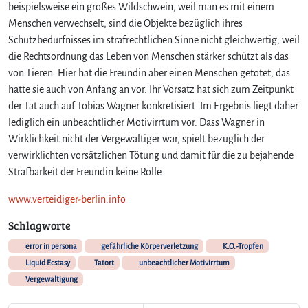
a
beispielsweise ein großes Wildschwein, weil man es mit einem
t
Menschen verwechselt, sind die Objekte bezüglich ihres
o
Schutzbedürfnisses im strafrechtlichen Sinne nicht gleichwertig, weil
r
die Rechtsordnung das Leben von Menschen stärker schützt als das
t
von Tieren. Hier hat die Freundin aber einen Menschen getötet, das
hatte sie auch von Anfang an vor. Ihr Vorsatz hat sich zum Zeitpunkt
der Tat auch auf Tobias Wagner konkretisiert. Im Ergebnis liegt daher
lediglich ein unbeachtlicher Motivirrtum vor. Dass Wagner in
Wirklichkeit nicht der Vergewaltiger war, spielt bezüglich der
verwirklichten vorsätzlichen Tötung und damit für die zu bejahende
Strafbarkeit der Freundin keine Rolle.
www.verteidiger-berlin.info
Schlagworte
error in persona
gefährliche Körperverletzung
K.O.-Tropfen
Liquid Ecstasy
Tatort
unbeachtlicher Motivirrtum
Vergewaltigung