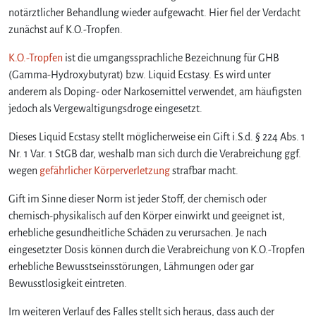
notärztlicher Behandlung wieder aufgewacht. Hier fiel der Verdacht
l
zunächst auf K.O.-Tropfen.
s
c
K.O.-Tropfen
ist die umgangssprachliche Bezeichnung für GHB
h
(Gamma-Hydroxybutyrat) bzw. Liquid Ecstasy. Es wird unter
e
n
anderem als Doping- oder Narkosemittel verwendet, am häufigsten
b
jedoch als Vergewaltigungsdroge eingesetzt.
e
t
Dieses Liquid Ecstasy stellt möglicherweise ein Gift i.S.d. § 224 Abs. 1
ä
Nr. 1 Var. 1 StGB dar, weshalb man sich durch die Verabreichung ggf.
u
wegen
gefährlicher Körperverletzung
strafbar macht.
b
t
Gift im Sinne dieser Norm ist jeder Stoff, der chemisch oder
u
chemisch-physikalisch auf den Körper einwirkt und geeignet ist,
n
erhebliche gesundheitliche Schäden zu verursachen. Je nach
d
eingesetzter Dosis können durch die Verabreichung von K.O.-Tropfen
g
erhebliche Bewusstseinsstörungen, Lähmungen oder gar
e
t
Bewusstlosigkeit eintreten.
ö
Im weiteren Verlauf des Falles stellt sich heraus, dass auch der
t