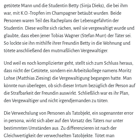
e
getötete Mann und die Studentin Betty (Sinja Dieks), die bei ihm
t
war, mit K.O.-Tropfen im Champagner betäubt wurden. Beide
–
Personen waren Teil des Racheplans der Lebensgefährtin der
T
Studentin. Diese wollte sich rächen, weil sie vergewaltigt wurde und
o
glaubte, dass eben jener Tobias Wagner (Stefan Murr) der Täter sei.
t
So lockte sie ihn mithilfe ihrer Freundin Betty in die Wohnung und
a
tötete anschließend den mutmaßlichen Vergewaltiger.
l
e
Und weil es noch komplizierter geht, stellt sich zum Schluss heraus,
s
B
dass nicht der Getötete, sondern ein Arbeitskollege namens Moritz
l
Lohse (Matthias Ziesing) die Vergewaltigung begangen hatte. Man
a
könnte nun überlegen, ob sich dieser Irrtum bezüglich der Person auf
c
die Strafbarkeit der Freundin auswirkt. Schließlich war es ihr Plan,
k
den Vergewaltiger und nicht irgendjemanden zu töten.
o
u
Die Verwechslung von Personen als Tatobjekt, ein sogenannter error
t
in persona, wirkt sich aber auf den Vorsatz des Täters nur unter
i
bestimmten Umständen aus. Zu differenzieren ist nach der
m
Gleichwertigkeit der verwechselten Tatobjekte. Tötet man
T