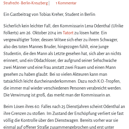
z
Strafrecht - Berlin-Kreuzberg
|
1 Kommentar
u
Ein Gastbeitrag von Tobias Kreher, Student in Berlin:
M
i
Sicherlich kein leichter Fall, den Kommissarin Lena Odenthal (Ulrike
t
K
Folkerts) am 26. Oktober 2014 im
Tatort
zu lösen hatte. Ein
.
vergewaltigter Toter, dessen Witwe sich eher zu ihrem Schwager,
O
also des toten Mannes Bruder, hingezogen fühlt, eine junge
.
Studentin, die den Mann als Letzte gesehen hat, sich aber an nichts
-
erinnert, und ein Obdachloser, der aufgrund seiner Sehschwäche
T
zwei Männer und eine Frau anstatt zwei Frauen und einen Mann
r
gesehen zu haben glaubt. Bei so vielen Akteuren kann man
o
p
tatsächlich leicht durcheinanderkommen. Dazu noch K.O.-Tropfen,
f
die immer mal wieder verschiedenen Personen verabreicht werden.
e
Die Verwirrung ist groß, das merkt man der Kommissarin an.
n
d
Beim Lösen ihres 60. Falles nach 25 Dienstjahren scheint Odenthal an
e
ihre Grenzen zu stoßen. Im Zustand der Erschöpfung verliert sie fast
n
völlig die Kontrolle über den Dienstwagen. Bereits vorher war sie
F
einmal auf offener Straße zusammengebrochen und erst unter
a