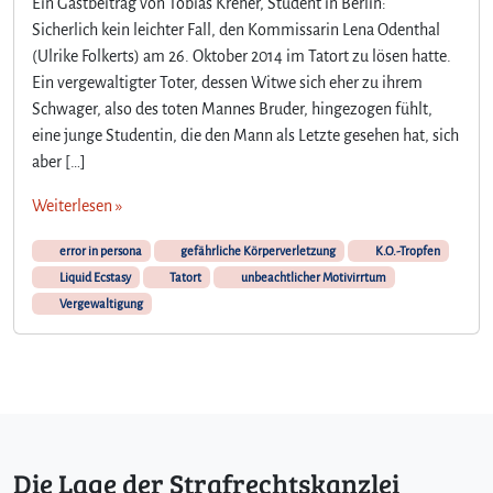
Ein Gastbeitrag von Tobias Kreher, Student in Berlin:
M
Sicherlich kein leichter Fall, den Kommissarin Lena Odenthal
i
(Ulrike Folkerts) am 26. Oktober 2014 im Tatort zu lösen hatte.
t
Ein vergewaltigter Toter, dessen Witwe sich eher zu ihrem
K
.
Schwager, also des toten Mannes Bruder, hingezogen fühlt,
O
eine junge Studentin, die den Mann als Letzte gesehen hat, sich
.
aber […]
-
T
Weiterlesen »
r
o
error in persona
gefährliche Körperverletzung
K.O.-Tropfen
p
Liquid Ecstasy
Tatort
unbeachtlicher Motivirrtum
f
Vergewaltigung
e
n
d
e
n
F
a
Die Lage der Strafrechtskanzlei
l