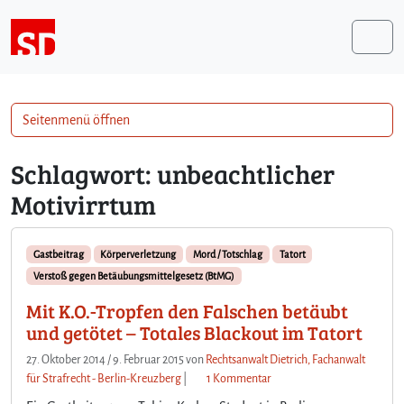
Weiter zum Inhalt
Me
Seitenmenü öffnen
Schlagwort:
unbeachtlicher
Motivirrtum
Gastbeitrag
Körperverletzung
Mord / Totschlag
Tatort
Verstoß gegen Betäubungsmittelgesetz (BtMG)
Mit K.O.-Tropfen den Falschen betäubt
und getötet – Totales Blackout im Tatort
27. Oktober 2014
/
9. Februar 2015
von
Rechtsanwalt Dietrich, Fachanwalt
z
für Strafrecht - Berlin-Kreuzberg
|
1 Kommentar
u