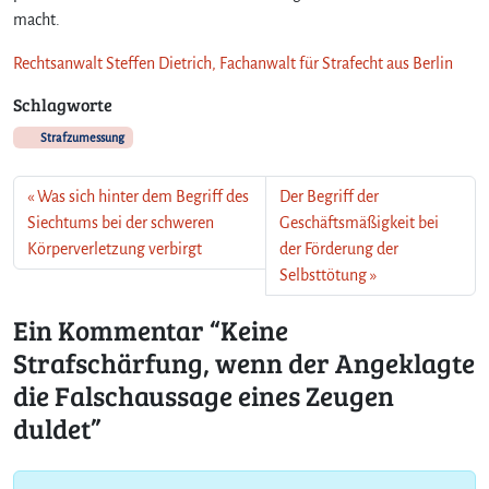
l
macht.
s
c
Rechtsanwalt Steffen Dietrich, Fachanwalt für Strafecht aus Berlin
h
Schlagworte
a
u
Strafzumessung
s
s
Was sich hinter dem Begriff des
a
Der Begriff der
g
Siechtums bei der schweren
Geschäftsmäßigkeit bei
e
Körperverletzung verbirgt
der Förderung der
e
Selbsttötung
i
n
Ein Kommentar “Keine
e
Strafschärfung, wenn der Angeklagte
s
Z
die Falschaussage eines Zeugen
e
duldet”
u
g
e