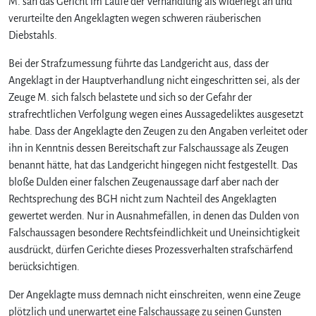
M. sah das Gericht im Laufe der Verhandlung als widerlegt an und
e
verurteilte den Angeklagten wegen schweren räuberischen
n
Diebstahls.
n
d
Bei der Strafzumessung führte das Landgericht aus, dass der
e
Angeklagt in der Hauptverhandlung nicht eingeschritten sei, als der
r
Zeuge M. sich falsch belastete und sich so der Gefahr der
A
strafrechtlichen Verfolgung wegen eines Aussagedeliktes ausgesetzt
n
habe. Dass der Angeklagte den Zeugen zu den Angaben verleitet oder
g
e
ihn in Kenntnis dessen Bereitschaft zur Falschaussage als Zeugen
k
benannt hätte, hat das Landgericht hingegen nicht festgestellt. Das
l
bloße Dulden einer falschen Zeugenaussage darf aber nach der
a
Rechtsprechung des BGH nicht zum Nachteil des Angeklagten
g
gewertet werden. Nur in Ausnahmefällen, in denen das Dulden von
t
Falschaussagen besondere Rechtsfeindlichkeit und Uneinsichtigkeit
e
ausdrückt, dürfen Gerichte dieses Prozessverhalten strafschärfend
d
i
berücksichtigen.
e
Der Angeklagte muss demnach nicht einschreiten, wenn eine Zeuge
F
a
plötzlich und unerwartet eine Falschaussage zu seinen Gunsten