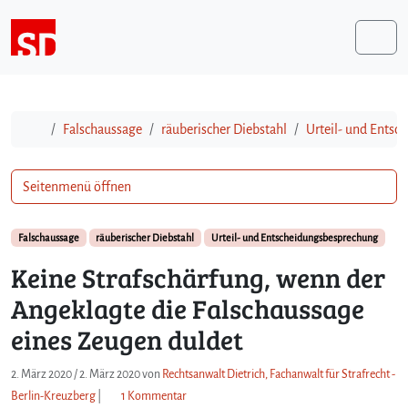
Weiter zum Inhalt
Me
Start
Falschaussage
räuberischer Diebstahl
Urteil- und Ents
Seitenmenü öffnen
Falschaussage
räuberischer Diebstahl
Urteil- und Entscheidungsbesprechung
Keine Strafschärfung, wenn der
Angeklagte die Falschaussage
eines Zeugen duldet
2. März 2020
/
2. März 2020
von
Rechtsanwalt Dietrich, Fachanwalt für Strafrecht -
z
Berlin-Kreuzberg
|
1 Kommentar