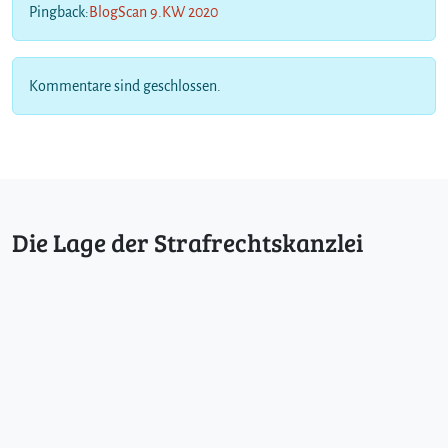
n
Pingback:
BlogScan 9.KW 2020
d
u
l
Kommentare sind geschlossen.
d
e
t
Die Lage der Strafrechtskanzlei