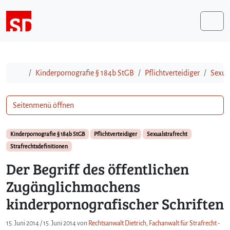
Weiter zum Inhalt
Me
Start
Kinderpornografie § 184b StGB
Pflichtverteidiger
Sexual
Seitenmenü öffnen
Kinderpornografie § 184b StGB
Pflichtverteidiger
Sexualstrafrecht
Strafrechtsdefinitionen
Der Begriff des öffentlichen
Zugänglichmachens
kinderpornografischer Schriften
15. Juni 2014
/
15. Juni 2014
von
Rechtsanwalt Dietrich, Fachanwalt für Strafrecht -