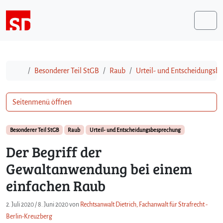
Weiter zum Inhalt
Me
Start
Besonderer Teil StGB
Raub
Urteil- und Entscheidungsb
Seitenmenü öffnen
Besonderer Teil StGB
Raub
Urteil- und Entscheidungsbesprechung
Der Begriff der
Gewaltanwendung bei einem
einfachen Raub
2. Juli 2020
/
8. Juni 2020
von
Rechtsanwalt Dietrich, Fachanwalt für Strafrecht -
Berlin-Kreuzberg