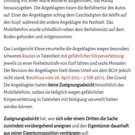
Drohung mit einer Waffe wurde er aufgefordert, das Handy
herauszugeben. Die Angeklagten rissen die Beifahrertür des Autos
auf. Einer der Angeklagten schlug dem Geschädigten die Waffe auf
den Kopf, während der andere Angeklagte ihn festhielt. Das
Mobiltelefon wurde schließlich neben dem Beifahrersitz auf dem
Boden gefunden und mitgenommen.
Das Landgericht Kleve verurteilte die Angeklagten wegen besonders
schweren
Raubes
in Tateinheit mit
gefährlicher Körperverletzung
jeweils zu einer Freiheitsstrafe von fünf Jahren und sechs Monaten.
Der Revision der Angeklagten hielt dieses Urteil vor dem BGH jedoch
nicht stand;
Beschluss vom 28. April 2015 – 3 StR 48/15
. Der Grund:
Die Angeklagten hatten
keine Zueignungsabsicht
hinsichtlich des
Mobiltelefons, sodass sie lediglich wegen gefährlicher
Körperverletzung in Tateinheit mit Nötigung verurteilt hätten
werden können.
Zueignungsabsicht
hat, wer
sich oder einem Dritten die Sache
zumindest vorübergehend aneignen
und den
Eigentümer dauerhaft
aus seiner Eigentumsposition verdrängen
will.