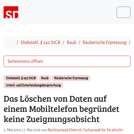
Weiter zum Inhalt
Me
Start
Diebstahl, § 242 StGB
Raub
Räuberische Erpressung
Seitenmenü öffnen
Diebstahl, § 242 StGB
Raub
Räuberische Erpressung
Urteil- und Entscheidungsbesprechung
Das Löschen von Daten auf
einem Mobiltelefon begründet
keine Zueignungsabsicht
3. Mai 2016
/
2. Mai 2016
von
Rechtsanwalt Dietrich, Fachanwalt für Strafrecht -