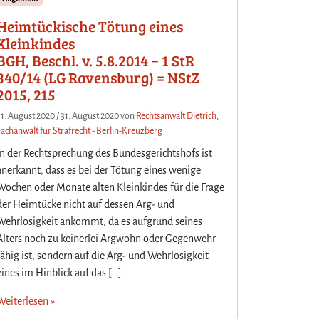
Heimtückische Tötung eines
Kleinkindes
BGH, Beschl. v. 5.8.2014 − 1 StR
340/14 (LG Ravensburg) = NStZ
2015, 215
31. August 2020
/
31. August 2020
von
Rechtsanwalt Dietrich,
Fachanwalt für Strafrecht - Berlin-Kreuzberg
In der Rechtsprechung des Bundesgerichtshofs ist
anerkannt, dass es bei der Tötung eines wenige
Wochen oder Monate alten Kleinkindes für die Frage
der Heimtücke nicht auf dessen Arg- und
Wehrlosigkeit ankommt, da es aufgrund seines
Alters noch zu keinerlei Argwohn oder Gegenwehr
fähig ist, sondern auf die Arg- und Wehrlosigkeit
eines im Hinblick auf das […]
Weiterlesen »