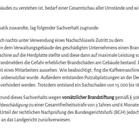
bäudes zu verstehen ist, bedarf einer Gesamtschau aller Umstände und wi
matik zuwandte, lag folgender Sachverhalt zugrunde:
ch nachts unter Verwendung eines Nachschlüssels Zutritt zu dem
e in dem Verwaltungsgebäude des geschädigten Unternehmens einen Bran
hine auf die Herdplatte stellte und diese dann auf maximale Leistung sc
Brandmelders die Gefahr erheblicher Brandschäden am Gebäude bestand. 
it eines Mitarbeiters aussehen. Wie beabsichtigt, fing die Kaffeemaschin
ch unbenutzbar wurde. Außerdem entstanden Putzabplatzungen an der De
e verhindert werden. Trotzdem entstand ein Sachschaden von 15.000 bis 1
rund dieses Sachverhalts wegen
vorsätzlicher Brandstiftung
gemäß § 306
hbeschädigung
zu einer Gesamtfreiheitsstrafe von 3 Jahren und 6 Monat
es Urteil der rechtlichen Nachprüfung des Bundesgerichtshofs (BGH) jedoch
 an das Landgericht zurückverwiesen.