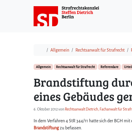
Weiter zum Inhalt
Start
Allgemein
Rechtsanwalt für Strafrecht
Allgemein
Rechtsanwalt für Strafrecht
Referendare
Urtei
Brandstiftung dur
eines Gebäudes ge
6. Oktober 2012
von
Rechtsanwalt Dietrich, Fachanwalt für Straf
In dem Verfahren 4 StR 344/11 hatte sich der BGH mit
Brandstiftung
zu befassen.