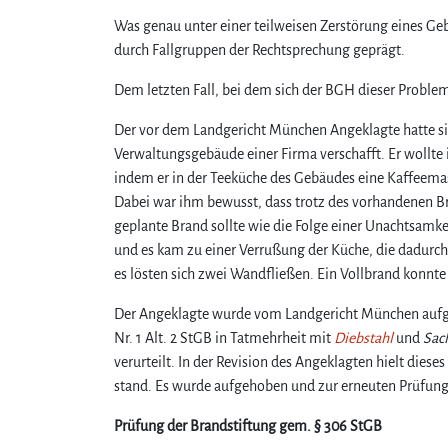
Was genau unter einer teilweisen Zerstörung eines Ge
durch Fallgruppen der Rechtsprechung geprägt.
Dem letzten Fall, bei dem sich der BGH dieser Proble
Der vor dem Landgericht München Angeklagte hatte si
Verwaltungsgebäude einer Firma verschafft. Er wollt
indem er in der Teeküche des Gebäudes eine Kaffeemasc
Dabei war ihm bewusst, dass trotz des vorhandenen 
geplante Brand sollte wie die Folge einer Unachtsamke
und es kam zu einer Verrußung der Küche, die dadur
es lösten sich zwei Wandfließen. Ein Vollbrand konnt
Der Angeklagte wurde vom Landgericht München aufg
Nr. 1 Alt. 2 StGB in Tatmehrheit mit
Diebstahl
und
Sac
verurteilt. In der Revision des Angeklagten hielt dies
stand. Es wurde aufgehoben und zur erneuten Prüfung
Prüfung der Brandstiftung gem. § 306 StGB