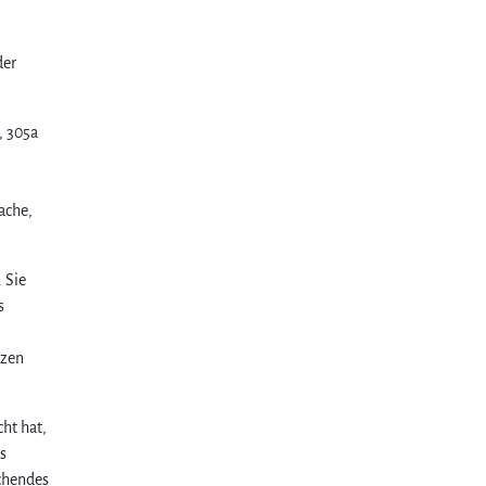
der
, 305a
ache,
 Sie
s
tzen
ht hat,
s
chendes