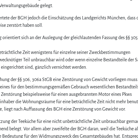
 Verwaltungsgebäude gelegt.
ertete der BGH jedoch die Einschätzung des Landgerichts München, dass 
se zerstört haben soll.
orientiert sich an der Auslegung der gleichlautenden Fassung des §§ 305
nbeträchtliche Zeit wenigstens für einzelne seiner Zweckbestimmungen
ecknötiger Teil unbrauchbar wird oder wenn einzelne Bestandteile der S
eingerichtet sind, gänzlich vernichtet werden.
ohung der §§ 306, 306a StGB eine Zerstörung von Gewicht vorliegen muss.
m seines für den bestimmungsgemäßen Gebrauch wesentlichen Bestandteil
se Zerstörung beispielsweise für einen ausgebrannten Motor eines Pkws
haber die Wohnungsräume für eine beträchtliche Zeit nicht mehr benu
de, liegt nach Auffassung des BGH eine Zerstörung von Gewicht vor.
zung der Teeküche für eine nicht unbeträchtliche Zeit unbrauchbar gemac
nd belegt. Vor allem aber zweifelte der BGH daran, weil die Teeküche al
ete Bedeutung für den Widmungszweck des Gesamtgebäudes hat. Entspre