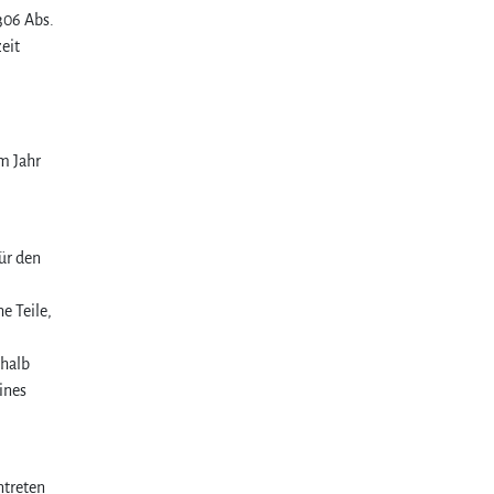
306 Abs.
eit
m Jahr
für den
e Teile,
shalb
ines
ntreten