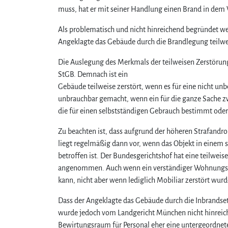
muss, hat er mit seiner Handlung einen Brand in dem
Als problematisch und nicht hinreichend begründet w
Angeklagte das Gebäude durch die Brandlegung teilwei
Die Auslegung des Merkmals der teilweisen Zerstörung 
StGB. Demnach ist ein
Gebäude teilweise zerstört, wenn es für eine nicht u
unbrauchbar gemacht, wenn ein für die ganze Sache zw
die für einen selbstständigen Gebrauch bestimmt oder 
Zu beachten ist, dass aufgrund der höheren Strafandr
liegt regelmäßig dann vor, wenn das Objekt in eine
betroffen ist. Der Bundesgerichtshof hat eine teilwei
angenommen. Auch wenn ein verständiger Wohnungsin
kann, nicht aber wenn lediglich Mobiliar zerstört wur
Dass der Angeklagte das Gebäude durch die Inbrandset
wurde jedoch vom Landgericht München nicht hinreiche
Bewirtungsraum für Personal eher eine untergeordn