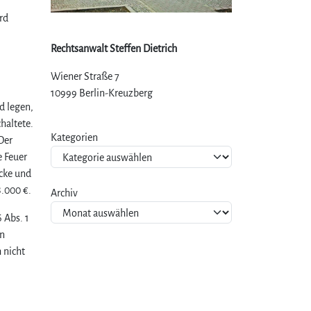
rd
Rechtsanwalt Steffen Dietrich
Wiener Straße 7
10999 Berlin-Kreuzberg
d legen,
haltete.
Kategorien
Der
e Feuer
cke und
8.000 €.
Archiv
 Abs. 1
en
 nicht