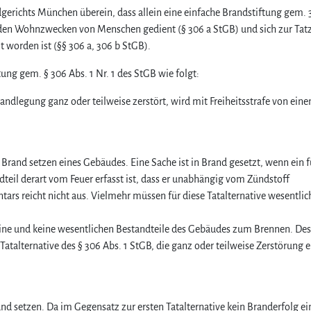
richts München überein, dass allein eine einfache Brandstiftung gem. 
 den Wohnzwecken von Menschen gedient (§ 306 a StGB) und sich zur Tatz
 worden ist (§§ 306 a, 306 b StGB).
ung gem. § 306 Abs. 1 Nr. 1 des StGB wie folgt:
ndlegung ganz oder teilweise zerstört, wird mit Freiheitsstrafe von eine
in Brand setzen eines Gebäudes. Eine Sache ist in Brand gesetzt, wenn ein 
l derart vom Feuer erfasst ist, dass er unabhängig vom Zündstoff
tars reicht nicht aus. Vielmehr müssen für diese Tatalternative wesentlich
hine und keine wesentlichen Bestandteile des Gebäudes zum Brennen. De
atalternative des § 306 Abs. 1 StGB, die ganz oder teilweise Zerstörung e
d setzen. Da im Gegensatz zur ersten Tatalternative kein Branderfolg ei