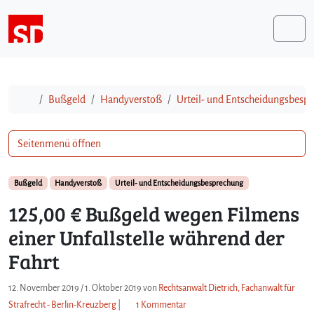
Weiter zum Inhalt
Me
Start
Bußgeld
Handyverstoß
Urteil- und Entscheidungsbesp
Seitenmenü öffnen
Bußgeld
Handyverstoß
Urteil- und Entscheidungsbesprechung
125,00 € Bußgeld wegen Filmens
einer Unfallstelle während der
Fahrt
12. November 2019
/
1. Oktober 2019
von
Rechtsanwalt Dietrich, Fachanwalt für
z
Strafrecht - Berlin-Kreuzberg
|
1 Kommentar