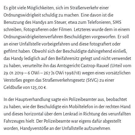
u
Es gibt viele Möglichkeiten, sich im Straßenverkehr einer
1
2
Ordnungswidrigkeit schuldig zu machen. Eine davon ist die
5
Benutzung des Handys am Steuer, etwa zum Telefonieren, SMS
,
schreiben, Fotografieren oder Filmen. Letzteres wurde dem in einem
0
Ordnungswidrigkeitenverfahren Beschuldigten vorgeworfen. Er soll
0
an einer Unfallstelle vorbeigefahren und diese fotografiert oder
€
gefilmt haben. Obwohl sich der Beschuldigte dahingehend einließ,
B
das Handy lediglich auf den Beifahrersitz gelegt und nicht verwendet
u
ß
zu haben, verurteilte ihn das Amtsgericht Castrop-Rauxel (Urteil vom
g
29.01.2019 – 6 OWi – 267 Js OWi 1998/18) wegen eines vorsätzlichen
e
Verstoßes gegen das Straßenverkehrsgesetz (StVG) zu einer
l
Geldbuße von 125,00 €.
d
w
In der Hauptverhandlung sagte ein Polizeibeamter aus, beobachtet
e
zu haben, wie der Beschuldigte ein Mobiltelefon in der rechten Hand
g
und dieses horizontal über dem Lenkrad in Richtung des verunfallten
e
Fahrzeuges hielt. Der Polizeibeamte war eigens dafür abgestellt
n
F
worden, Handyverstöße an der Unfallstelle aufzunehmen.
i