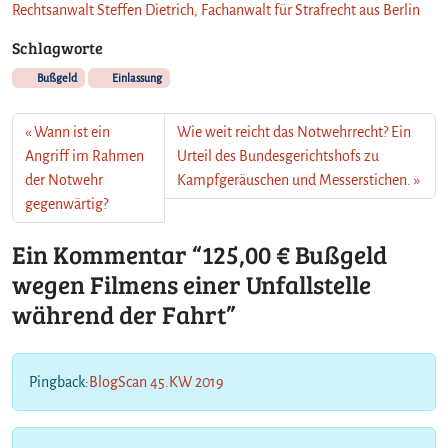
Rechtsanwalt Steffen Dietrich, Fachanwalt für Strafrecht aus Berlin
e
w
Schlagworte
ä
h
Bußgeld
Einlassung
r
e
Wann ist ein
Wie weit reicht das Notwehrrecht? Ein
n
Angriff im Rahmen
Urteil des Bundesgerichtshofs zu
d
der Notwehr
Kampfgeräuschen und Messerstichen.
d
e
gegenwärtig?
r
F
Ein Kommentar “125,00 € Bußgeld
a
wegen Filmens einer Unfallstelle
h
während der Fahrt”
r
t
Pingback:
BlogScan 45.KW 2019