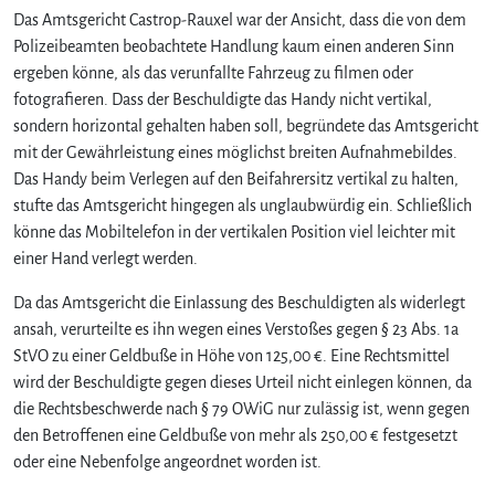
Das Amtsgericht Castrop-Rauxel war der Ansicht, dass die von dem
l
m
Polizeibeamten beobachtete Handlung kaum einen anderen Sinn
e
ergeben könne, als das verunfallte Fahrzeug zu filmen oder
n
fotografieren. Dass der Beschuldigte das Handy nicht vertikal,
s
sondern horizontal gehalten haben soll, begründete das Amtsgericht
e
mit der Gewährleistung eines möglichst breiten Aufnahmebildes.
i
Das Handy beim Verlegen auf den Beifahrersitz vertikal zu halten,
n
stufte das Amtsgericht hingegen als unglaubwürdig ein. Schließlich
e
r
könne das Mobiltelefon in der vertikalen Position viel leichter mit
U
einer Hand verlegt werden.
n
f
Da das Amtsgericht die Einlassung des Beschuldigten als widerlegt
a
ansah, verurteilte es ihn wegen eines Verstoßes gegen § 23 Abs. 1a
l
StVO zu einer Geldbuße in Höhe von 125,00 €. Eine Rechtsmittel
l
wird der Beschuldigte gegen dieses Urteil nicht einlegen können, da
s
die Rechtsbeschwerde nach § 79 OWiG nur zulässig ist, wenn gegen
t
den Betroffenen eine Geldbuße von mehr als 250,00 € festgesetzt
e
oder eine Nebenfolge angeordnet worden ist.
l
l