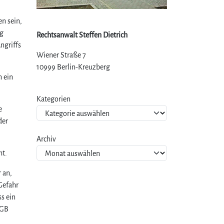
n sein,
ng
Rechtsanwalt Steffen Dietrich
Angriffs
Wiener Straße 7
10999 Berlin-Kreuzberg
n ein
Kategorien
e
der
Archiv
ht.
 an,
 Gefahr
s ein
tGB