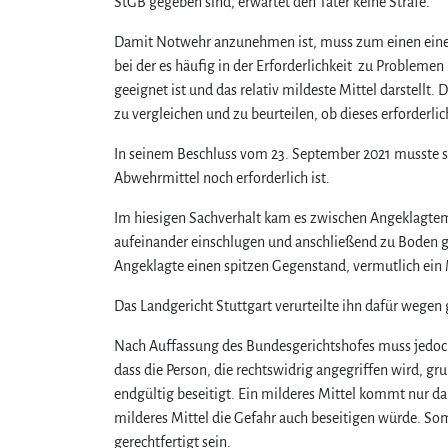
StGB gegeben sind, erwartet den Täter keine Strafe.
Damit Notwehr anzunehmen ist, muss zum einen eine
bei der es häufig in der Erforderlichkeit zu Problem
geeignet ist und das relativ mildeste Mittel darstellt.
zu vergleichen und zu beurteilen, ob dieses erforderlic
In seinem Beschluss vom 23. September 2021 musste si
Abwehrmittel noch erforderlich ist.
Im hiesigen Sachverhalt kam es zwischen Angeklagtem u
aufeinander einschlugen und anschließend zu Boden g
Angeklagte einen spitzen Gegenstand, vermutlich ein 
Das Landgericht Stuttgart verurteilte ihn dafür wegen
Nach Auffassung des Bundesgerichtshofes muss jedoch 
dass die Person, die rechtswidrig angegriffen wird, gr
endgültig beseitigt. Ein milderes Mittel kommt nur d
milderes Mittel die Gefahr auch beseitigen würde. So
gerechtfertigt sein.