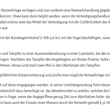
 Notwehrlage vorliegen und zum anderen eine Notwehrhandlung gegebe
en kommt. Diese kann dann bejaht werden, wenn die Verteidigungshandlu
 Dabei sind ex-ante das Mittel der Verteidigung mit der Gefährlichkeit des 
h war.
ch der Bundesgerichtshof (1 StR 321/21) mit der Frage beschäftigen, wan
nd Tatopfer zu einer Auseinandersetzung in einer Gaststätte, bei der si
ingen. Nachdem das Tatopfer den Angeklagten am Boden fixierte, holte 
Messer, heraus und stach zwei Mal in den Oberkörper des Tatopfers.
 gefährlicher Körperverletzung und prüfte eine mögliche Notwehrlage nic
auf diese eingegangen werden. In seiner Urteilsbegründung führt dieser
undsätzlich dazu berechtigt ist, das Abwehrmittel zu wählen, welches die
ann in Frage, wenn der Angegriffene genug Zeit zum Abschätzen hatte, das
mit kann auch der Einsatz eines Messers durch die Notwehr gemäß § 32 S