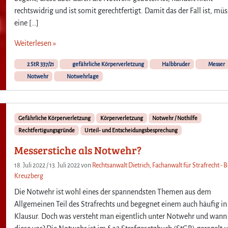
rechtswidrig und ist somit gerechtfertigt. Damit das der Fall ist, mü
eine […]
Weiterlesen »
2 StR 337/21
gefährliche Körperverletzung
Halbbruder
Messer
Notwehr
Notwehrlage
Gefährliche Körperverletzung
Körperverletzung
Notwehr / Nothilfe
Rechtfertigungsgründe
Urteil- und Entscheidungsbesprechung
Messerstiche als Notwehr?
18. Juli 2022
/
13. Juli 2022
von
Rechtsanwalt Dietrich, Fachanwalt für Strafrecht - B
Kreuzberg
Die Notwehr ist wohl eines der spannendsten Themen aus dem
Allgemeinen Teil des Strafrechts und begegnet einem auch häufig in
Klausur. Doch was versteht man eigentlich unter Notwehr und wann 