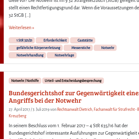
diese vor? Die Notwehr ist im § 32 Strafgesetzbuch (StGB) geregelt 
stellt einen Rechtfertigungsgrund dar. Wenn die Voraussetzungen de
32 StGB […]
Weiterlesen »
1 StR 321/21
Erforderlichkeit
Gaststätte
gefährliche Körperverletzung
Messerstiche
Notwehr
Notwehrhandlung
Notwehrlage
Notwehr / Nothilfe
Urteil- und Entscheidungsbesprechung
Bundesgerichtshof zur Gegenwärtigkeit eine
Angriffs bei der Notwehr
27. April 2017
/
3. Juli 2019
von
Rechtsanwalt Dietrich, Fachanwalt für Strafrecht - B
Kreuzberg
In seinem Beschluss vom 1. Februar 2017 – 4 StR 635/16 hat der
Bundesgerichtshof interessante Ausführungen zur Gegenwärtigkeit 