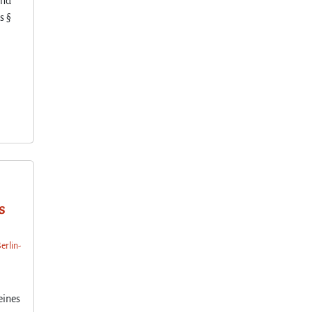
und
s §
s
erlin-
eines