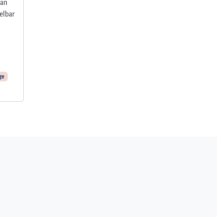
man
elbar
s
ge