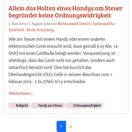
Allein das Halten eines Handys am Steuer
begründet keine Ordnungswidrigkeit
3. Juni 2019
/
5. August 2019
von
Rechtsanwalt Dietrich, Fachanwalt für
Strafrecht - Berlin-Kreuzberg
Wer am Steuer mit einem Handy oder einem anderen
elektronischen Gerät erwischt wird, kann gemäß § 23 Abs. 1a
StVO mit einer Geldbuße belegt werden. Voraussetzung ist
allerdings, dass das Gerät nicht nur gehalten, sondern auch
tatsächlich benutzt wird. Dies hat kürzlich das
Oberlandesgericht (OLG) Celle in seinem Beschluss vom 7.
Februar 2019 - 3 Ss (OWi) 8/19 entschieden.
Weiterlesen »
Bußgeld
Handy am Steuer
Ordnungswidrigkeit
Seitennavigation
Aktuelle Seite
Seite
1
2