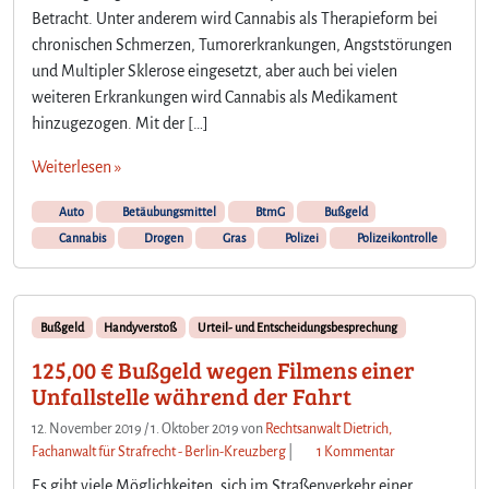
Betracht. Unter anderem wird Cannabis als Therapieform bei
chronischen Schmerzen, Tumorerkrankungen, Angststörungen
und Multipler Sklerose eingesetzt, aber auch bei vielen
weiteren Erkrankungen wird Cannabis als Medikament
hinzugezogen. Mit der […]
Weiterlesen »
Auto
Betäubungsmittel
BtmG
Bußgeld
Cannabis
Drogen
Gras
Polizei
Polizeikontrolle
Bußgeld
Handyverstoß
Urteil- und Entscheidungsbesprechung
125,00 € Bußgeld wegen Filmens einer
Unfallstelle während der Fahrt
12. November 2019
/
1. Oktober 2019
von
Rechtsanwalt Dietrich,
z
Fachanwalt für Strafrecht - Berlin-Kreuzberg
|
1 Kommentar
u
Es gibt viele Möglichkeiten, sich im Straßenverkehr einer