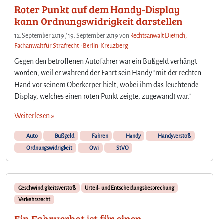
Roter Punkt auf dem Handy-Display
w
ä
kann Ordnungswidrigkeit darstellen
h
12. September 2019
/
19. September 2019
von
Rechtsanwalt Dietrich,
r
Fachanwalt für Strafrecht - Berlin-Kreuzberg
e
n
Gegen den betroffenen Autofahrer war ein Bußgeld verhängt
d
worden, weil er während der Fahrt sein Handy "mit der rechten
d
Hand vor seinem Oberkörper hielt, wobei ihm das leuchtende
e
Display, welches einen roten Punkt zeigte, zugewandt war."
r
F
Weiterlesen »
a
h
Auto
Bußgeld
Fahren
Handy
Handyverstoß
r
Ordnungswidrigkeit
Owi
StVO
t
Geschwindigkeitsverstoß
Urteil- und Entscheidungsbesprechung
Verkehrsrecht
Ein Fahrverbot ist für einen