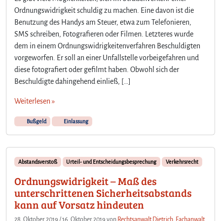
1
Ordnungswidrigkeit schuldig zu machen. Eine davon ist die
2
Benutzung des Handys am Steuer, etwa zum Telefonieren,
5
SMS schreiben, Fotografieren oder Filmen. Letzteres wurde
,
0
dem in einem Ordnungswidrigkeitenverfahren Beschuldigten
0
vorgeworfen. Er soll an einer Unfallstelle vorbeigefahren und
€
diese fotografiert oder gefilmt haben. Obwohl sich der
B
Beschuldigte dahingehend einließ, […]
u
ß
Weiterlesen »
g
e
Bußgeld
Einlassung
l
d
w
e
Abstandsverstoß
Urteil- und Entscheidungsbesprechung
Verkehrsrecht
g
Ordnungswidrigkeit – Maß des
e
unterschrittenen Sicherheitsabstands
n
F
kann auf Vorsatz hindeuten
i
28. Oktober 2019
/
16. Oktober 2019
von
Rechtsanwalt Dietrich, Fachanwalt
l