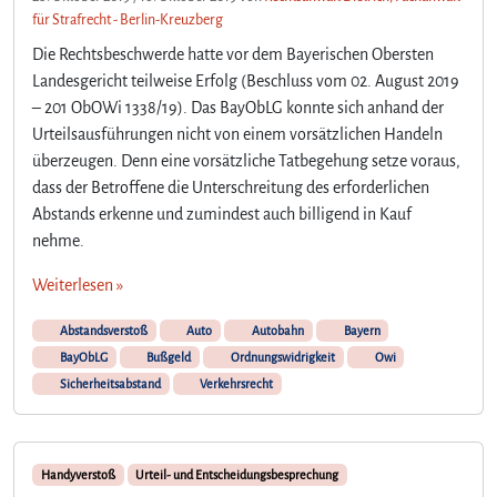
für Strafrecht - Berlin-Kreuzberg
m
e
Die Rechtsbeschwerde hatte vor dem Bayerischen Obersten
n
Landesgericht teilweise Erfolg (Beschluss vom 02. August 2019
s
– 201 ObOWi 1338/19). Das BayObLG konnte sich anhand der
e
Urteilsausführungen nicht von einem vorsätzlichen Handeln
i
überzeugen. Denn eine vorsätzliche Tatbegehung setze voraus,
n
dass der Betroffene die Unterschreitung des erforderlichen
e
r
Abstands erkenne und zumindest auch billigend in Kauf
U
nehme.
n
f
Weiterlesen »
a
l
Abstandsverstoß
Auto
Autobahn
Bayern
l
BayObLG
Bußgeld
Ordnungswidrigkeit
Owi
s
Sicherheitsabstand
Verkehrsrecht
t
e
l
l
Handyverstoß
Urteil- und Entscheidungsbesprechung
e