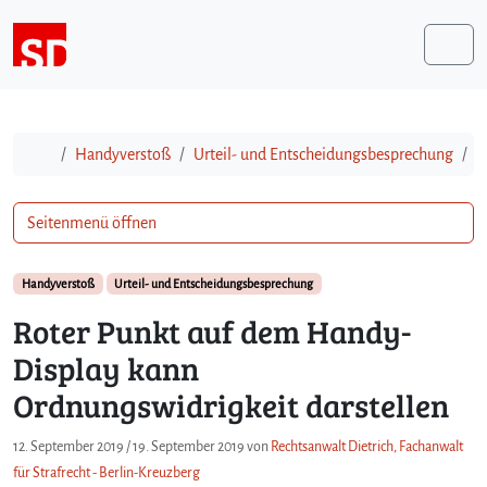
Weiter zum Inhalt
Me
Start
Handyverstoß
Urteil- und Entscheidungsbesprechung
R
Seitenmenü öffnen
Handyverstoß
Urteil- und Entscheidungsbesprechung
Roter Punkt auf dem Handy-
Display kann
Ordnungswidrigkeit darstellen
12. September 2019
/
19. September 2019
von
Rechtsanwalt Dietrich, Fachanwalt
für Strafrecht - Berlin-Kreuzberg