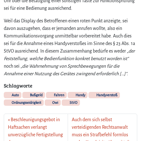
Uhr oder die Betätigung einer sonstigen Taste zur Funktionsprüfung
sei für eine Bedienung ausreichend.
Weil das Display des Betroffenen einen roten Punkt anzeigte, sei
davon auszugehen, dass er jemanden anrufen wollte, also ein
Kommunikationsvorgang unmittelbar vorbereitet habe. Auch dies
sei für die Annahme eines Handyverstoßes im Sinne des § 23 Abs. 1a
StVO ausreichend. In diesem Zusammenhang bedürfe es weder
„der
Feststellung, welche Bedienfunktion konkret benutzt worden ist“
noch sei
„die Wahrnehmung von Sprechbewegungen für die
Annahme einer Nutzung des Gerätes zwingend erforderlich […]“.
Schlagworte
Auto
Bußgeld
Fahren
Handy
Handyverstoß
Ordnungswidrigkeit
Owi
StVO
Beschleunigungsgebot in
Auch dem sich selbst
Haftsachen verlangt
verteidigenden Rechtsanwalt
unverzügliche Fertigstellung
muss ein Strafbefehl formlos