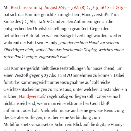
Mit
Beschluss vom 14. August 2019 – 3 Ws (B) 273/19, 162 Ss 112/19 –
hat sich das Kammergericht zu möglichen „Handyverstößen“ im
Sinne des § 23 Abs. 1a StVO und zu den Anforderungen an die
entsprechenden Urteilsfeststellungen geäußert. Gegen den
betroffenen Autofahrer war ein Bußgeld verhängt worden, weil er
während der Fahrt sein Handy
„mit der rechten Hand vor seinem
Oberkörper hielt, wobei ihm das leuchtende Display, welches einen
roten Punkt zeigte, zugewandt war.“
Das Kammergericht hielt diese Feststellungen für ausreichend, um
einen Verstoß gegen § 23 Abs. 1a StVO annehmen zu können. Dabei
führt das Kammergericht unter Bezugnahme auf zahlreiche
Gerichtsentscheidungen zunächst aus, unter welchen Umständen ein
solcher
„Handyverstoß“
regelmäßig vorliegen soll. Dabei sei noch
nicht ausreichend, wenn man ein elektronisches Gerät bloß
aufnimmt oder hält. Vielmehr müsse auch eine gewisse Benutzung
des Gerätes vorliegen, die aber keine Verbindung zum
Mobilfunknetz voraussetze. Schon ein Blick auf die digitale Handy-