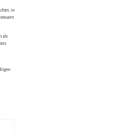
chen, in
 steuern
n als
ters
drigen