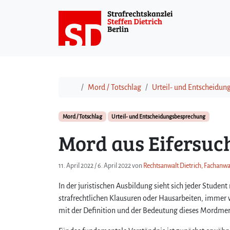
Weiter zum Inhalt
Start
Mord / Totschlag
Urteil- und Entscheidu
Mord / Totschlag
Urteil- und Entscheidungsbesprechung
Mord aus Eifersuc
11. April 2022
/
6. April 2022
von
Rechtsanwalt Dietrich, Fachanwal
In der juristischen Ausbildung sieht sich jeder Stude
strafrechtlichen Klausuren oder Hausarbeiten, immer w
mit der Definition und der Bedeutung dieses Mordme