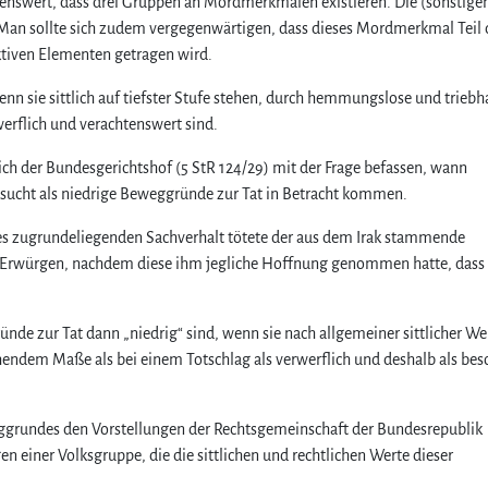
enswert, dass drei Gruppen an Mordmerkmalen existieren. Die (sonstige
Man sollte sich zudem vergegenwärtigen, dass dieses Mordmerkmal Teil 
ktiven Elementen getragen wird.
n sie sittlich auf tiefster Stufe stehen, durch hemmungslose und triebh
erflich und verachtenswert sind.
h der Bundesgerichtshof (5 StR 124/29) mit der Frage befassen, wann
sucht als niedrige Beweggründe zur Tat in Betracht kommen.
es zugrundeliegenden Sachverhalt tötete der aus dem Irak stammende
d Erwürgen, nachdem diese ihm jegliche Hoffnung genommen hatte, dass 
nde zur Tat dann „niedrig“ sind, wenn sie nach allgemeiner sittlicher W
ichendem Maße als bei einem Totschlag als verwerflich und deshalb als be
eggrundes den Vorstellungen der Rechtsgemeinschaft der Bundesrepublik
einer Volksgruppe, die die sittlichen und rechtlichen Werte dieser