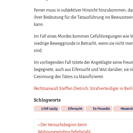
Ferner muss in subjektiver Hinsicht hinzukommen, das
ihrer Bedeutung für die Tatausführung ins Bewusstse
kann.
Im Fall eines Mordes kommen Gefühlsregungen wie Wut
niedrige Beweggründe in Betracht, wenn sie nicht men
sind.
Im vorliegenden Fall tötete der Angeklagte seine Freu
begegnete, auch aus Eifersucht und Wut darüber, sie nic
Gesinnung des Täters zu klassifizieren.
Rechtsanwalt Steffen Dietrich, Strafverteidiger in Ber
Schlagworte
5 StR 124/29
Eifersucht
Ex-Freundin
Messerst
Der Versuchsbeginn beim
Wohnungseinbruchdiebstahl