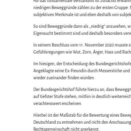
Für das fundamentale Verständnis ist zunächst erwähn
niedrigen Beweggründe zählen zu der ersten Gruppe. 
subjektiven Merkmale ist und eben deshalb von subje
So sind Beweggründe dann als „niedrig“ anzusehen, wen
Eigensucht bestimmt sind und deshalb besonders verw
In seinem Beschluss vom 11. November 2020 musste sic
Gefühlsregungen wie Wut, Zorn, Ärger, Hass und Rach
Im hiesigen, der Entscheidung des Bundesgerichtshof
Angeklagte seine Ex-Freundin durch Messerstiche un
wieder zueinander finden würden.
Der Bundesgerichtshof führte hierzu an, dass Beweggrü
auf tiefster Stufe stehen, mithin in deutlich weiterre
verachtenswert erscheinen.
Hierbei ist der Maßstab für die Bewertung eines Bew
Deutschland zu entnehmen und nicht den Anschauungen 
Rechtsgemeinschaft nicht anerkennt.