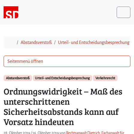
Weiter zum Inhalt
Me
Start
Abstandsverstoß
Urteil- und Entscheidungsbesprechung
Seitenmenü öffnen
Abstandsverstoß
Urteil- und Entscheidungsbesprechung
Verkehrsrecht
Ordnungswidrigkeit – Maß des
unterschrittenen
Sicherheitsabstands kann auf
Vorsatz hindeuten
28. Oktober 2019
/
16. Oktober 2019
von
Rechtsanwalt Dietrich, Fachanwalt für