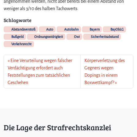
angenommen werden, nicht aber bereits bei einem Abstand von
weniger als 3/10 des halben Tachowerts.
Schlagworte
Abstandsverstoß
Auto
Autobahn
Bayern
BayObLG
Bußgeld
Ordnungswidrigkeit
Owi
Sicherheitsabstand
Verkehrsrecht
Eine Verurteilung wegen falscher
Körperverletzung des
Verdächtigung erfordert auch
Gegners wegen
Feststellungen zum tatsächlichen
Dopings in einem
Geschehen
Boxwettkampf?
Die Lage der Strafrechtskanzlei