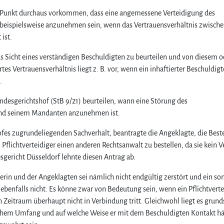
em Punkt durchaus vorkommen, dass eine angemessene Verteidigung des
n beispielsweise anzunehmen sein, wenn das Vertrauensverhältnis zwisch
ist.
aus Sicht eines verständigen Beschuldigten zu beurteilen und von diesem o
tes Vertrauensverhältnis liegt z. B. vor, wenn ein inhaftierter Beschuldigt
.
desgerichtshof (StB 9/21) beurteilen, wann eine Störung des
 und seinem Mandanten anzunehmen ist.
fes zugrundeliegenden Sachverhalt, beantragte die Angeklagte, die Best
 Pflichtverteidiger einen anderen Rechtsanwalt zu bestellen, da sie kein 
sgericht Düsseldorf lehnte diesen Antrag ab.
erin und der Angeklagten sei nämlich nicht endgültig zerstört und ein so
ebenfalls nicht. Es könne zwar von Bedeutung sein, wenn ein Pflichtverte
Zeitraum überhaupt nicht in Verbindung tritt. Gleichwohl liegt es grund
chem Umfang und auf welche Weise er mit dem Beschuldigten Kontakt häl