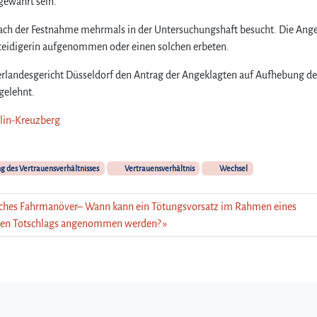
gewahrt sein.
e nach der Festnahme mehrmals in der Untersuchungshaft besucht. Die Ang
rteidigerin aufgenommen oder einen solchen erbeten.
rlandesgericht Düsseldorf den Antrag der Angeklagten auf Aufhebung de
bgelehnt.
rlin-Kreuzberg
g des Vertrauensverhältnisses
Vertrauensverhältnis
Wechsel
iches Fahrmanöver– Wann kann ein Tötungsvorsatz im Rahmen eines
ten Totschlags angenommen werden?