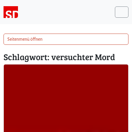
Weiter zum Inhalt
Me
Seitenmenü öffnen
Schlagwort:
versuchter Mord