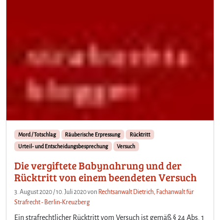
Mord / Totschlag
Räuberische Erpressung
Rücktritt
Urteil- und Entscheidungsbesprechung
Versuch
Die vergiftete Babynahrung und der
Rücktritt von einem beendeten Versuch
3. August 2020
/
10. Juli 2020
von
Rechtsanwalt Dietrich, Fachanwalt für
Strafrecht - Berlin-Kreuzberg
Ein strafrechtlicher Rücktritt vom Versuch ist gemäß § 24 Abs. 1