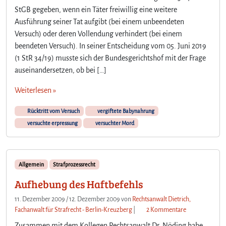
StGB gegeben, wenn ein Täter freiwillig eine weitere
Ausführung seiner Tat aufgibt (bei einem unbeendeten
Versuch) oder deren Vollendung verhindert (bei einem
beendeten Versuch). In seiner Entscheidung vom 05. Juni 2019
(1 StR 34/19) musste sich der Bundesgerichtshof mit der Frage
auseinandersetzen, ob bei […]
Weiterlesen »
Rücktritt vom Versuch
vergiftete Babynahrung
versuchte erpressung
versuchter Mord
Allgemein
Strafprozessrecht
Aufhebung des Haftbefehls
11. Dezember 2009
/
12. Dezember 2009
von
Rechtsanwalt Dietrich,
z
Fachanwalt für Strafrecht - Berlin-Kreuzberg
|
2 Kommentare
u
Zusammen mit dem Kollegen Rechtsanwalt Dr. Nöding habe