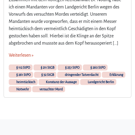
A
ich einen Mandanten vor dem Landgericht Berlin wegen des
u
Vorwurfs des versuchten Mordes verteidigt. Unserem
f
Mandanten wurde vorgeworfen, dass er mit einem Messer
h
e
heimtückisch dem vermeintlich Geschädigten in den Kopf
b
gestochen haben soll. Hierbei ist die Klinge an der Spitze
u
abgebrochen und mussste aus dem Kopf herausoperiert […]
n
g
Weiterlesen »
d
e
§ 112 StPO
§ 211 StGB
§ 257 StPO
§ 260 StPO
s
§ 261 StPO
§ 32 StGB
dringender Tatverdacht
Erklärung
H
heimtückisch
Konstanz der Aussage
Landgericht Berlin
a
Notwehr
versuchter Mord
f
t
b
e
f
e
h