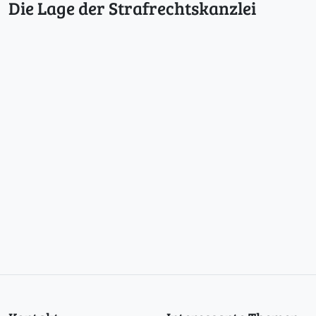
Die Lage der Strafrechtskanzlei
l
s