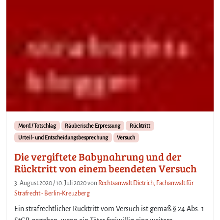
Mord / Totschlag
Räuberische Erpressung
Rücktritt
Urteil- und Entscheidungsbesprechung
Versuch
Die vergiftete Babynahrung und der
Rücktritt von einem beendeten Versuch
3. August 2020
/
10. Juli 2020
von
Rechtsanwalt Dietrich, Fachanwalt für
Strafrecht - Berlin-Kreuzberg
Ein strafrechtlicher Rücktritt vom Versuch ist gemäß § 24 Abs. 1