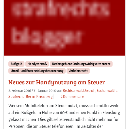
Bußgeld
Handyverstoß
Rechtsgebiete Ordnungswidrigkeitenrecht
Urteil- und Entscheidungsbesprechung
Verkehrsrecht
Neues zur Handynutzung am Steuer
2. Februar 2016
/
31. Januar 2016
von
Rechtsanwalt Dietrich, Fachanwalt für
z
Strafrecht - Berlin-Kreuzberg
|
2 Kommentare
u
Wer sein Mobiltelefon am Steuer nutzt, muss sich mittlerweile
N
auf ein Bußgeld in Höhe von 60 € und einen Punkt in Flensburg
e
gefasst machen. Dies gilt selbstverständlich nicht mehr nur für
u
Personen, die am Steuer telefonieren. Im Zeitalter der
e