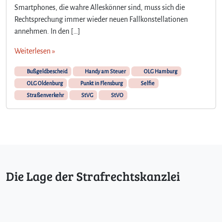
s
Smartphones, die wahre Alleskönner sind, muss sich die
z
Rechtsprechung immer wieder neuen Fallkonstellationen
u
annehmen. In den […]
r
H
Weiterlesen »
a
n
Bußgeldbescheid
Handy am Steuer
OLG Hamburg
d
OLG Oldenburg
Punkt in Flensburg
Selfie
y
Straßenverkehr
StVG
StVO
n
u
t
z
u
n
g
Die Lage der Strafrechtskanzlei
a
m
S
t
e