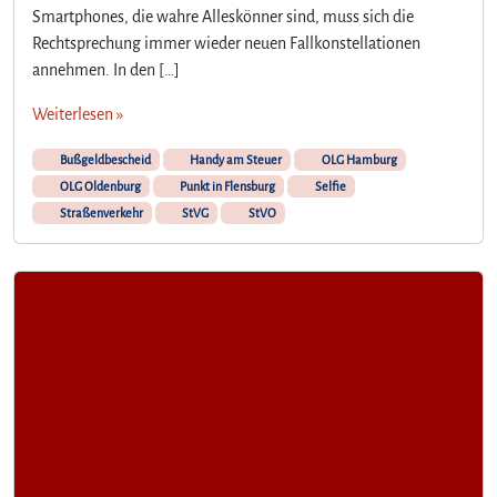
s
Smartphones, die wahre Alleskönner sind, muss sich die
z
Rechtsprechung immer wieder neuen Fallkonstellationen
u
annehmen. In den […]
r
H
Weiterlesen »
a
n
Bußgeldbescheid
Handy am Steuer
OLG Hamburg
d
OLG Oldenburg
Punkt in Flensburg
Selfie
y
Straßenverkehr
StVG
StVO
n
u
t
z
u
n
g
a
m
S
t
e