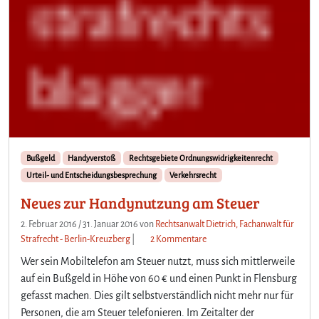
Bußgeld
Handyverstoß
Rechtsgebiete Ordnungswidrigkeitenrecht
Urteil- und Entscheidungsbesprechung
Verkehrsrecht
Neues zur Handynutzung am Steuer
2. Februar 2016
/
31. Januar 2016
von
Rechtsanwalt Dietrich, Fachanwalt für
z
Strafrecht - Berlin-Kreuzberg
|
2 Kommentare
u
Wer sein Mobiltelefon am Steuer nutzt, muss sich mittlerweile
N
auf ein Bußgeld in Höhe von 60 € und einen Punkt in Flensburg
e
gefasst machen. Dies gilt selbstverständlich nicht mehr nur für
u
Personen, die am Steuer telefonieren. Im Zeitalter der
e