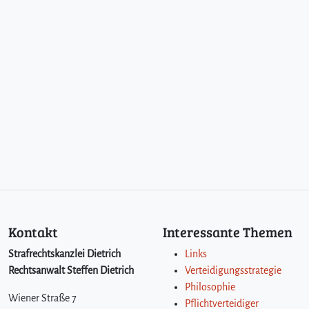
h
w
a
n
g
e
r
s
c
h
a
f
t
s
a
b
Kontakt
Interessante Themen
b
r
Strafrechtskanzlei Dietrich
Links
ü
Rechtsanwalt Steffen Dietrich
Verteidigungsstrategie
c
Philosophie
h
Wiener Straße 7
Pflichtverteidiger