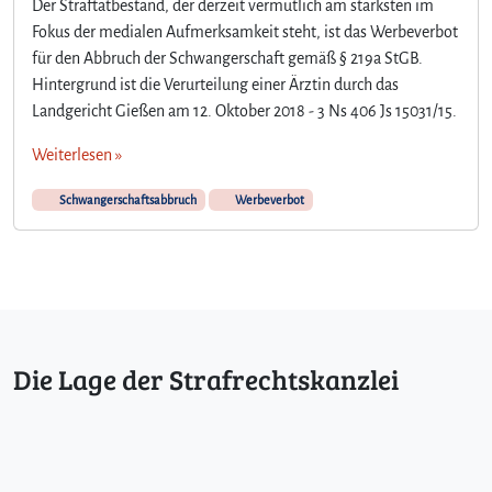
Der Straftatbestand, der derzeit vermutlich am stärksten im
Ä
Fokus der medialen Aufmerksamkeit steht, ist das Werbeverbot
r
für den Abbruch der Schwangerschaft gemäß § 219a StGB.
z
Hintergrund ist die Verurteilung einer Ärztin durch das
t
e
Landgericht Gießen am 12. Oktober 2018 - 3 Ns 406 Js 15031/15.
d
Weiterlesen »
ü
r
Schwangerschaftsabbruch
Werbeverbot
f
e
n
n
i
c
h
t
Die Lage der Strafrechtskanzlei
f
ü
r
S
c