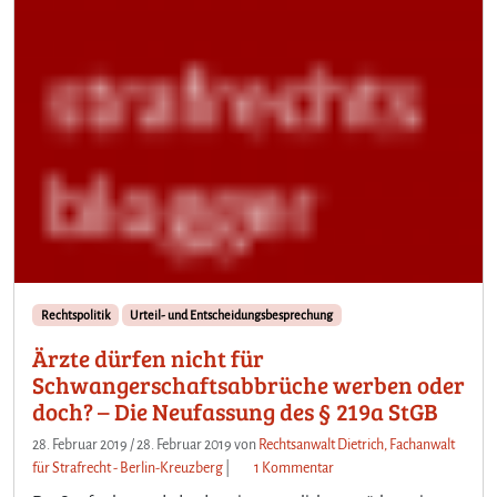
Rechtspolitik
Urteil- und Entscheidungsbesprechung
Ärzte dürfen nicht für
Schwangerschaftsabbrüche werben oder
doch? – Die Neufassung des § 219a StGB
28. Februar 2019
/
28. Februar 2019
von
Rechtsanwalt Dietrich, Fachanwalt
z
für Strafrecht - Berlin-Kreuzberg
|
1 Kommentar
u