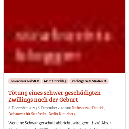
Besonderer Teil StGB
Mord / Totschlag
Rechtsgebiete Strafrecht
Tötung eines schwer geschädigten
Zwillings nach der Geburt
8. Dezember 2021
/
8. Dezember 2021
von
Rechtsanwalt Dietrich,
Fachanwalt für Strafrecht - Berlin-Kreuzberg
Wer eine Schwangerschaft abbricht, wird gem. § 218 Abs. 1