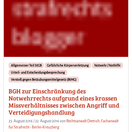
Allgemeiner Teil StGB
Gefährliche Körperverletzung
Notwehr / Nothilfe
Urteil- und Entscheidungsbesprechung
Verstoß gegen Betäubungsmittelgesetz (BtMG)
BGH zur Einschränkung des
Notwehrrechts aufgrund eines krassen
Missverhältnisses zwischen Angriff und
Verteidigungshandlung
23. August 2016
/
22. August 2016
von
Rechtsanwalt Dietrich, Fachanwalt
für Strafrecht - Berlin-Kreuzberg