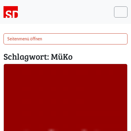
Weiter zum Inhalt
Me
Seitenmenü öffnen
Schlagwort:
MüKo