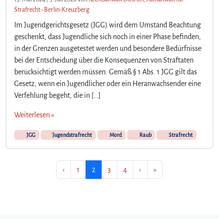
Strafrecht - Berlin-Kreuzberg
Im Jugendgerichtsgesetz (JGG) wird dem Umstand Beachtung
geschenkt, dass Jugendliche sich noch in einer Phase befinden,
in der Grenzen ausgetestet werden und besondere Bedürfnisse
bei der Entscheidung über die Konsequenzen von Straftaten
berücksichtigt werden müssen. Gemäß § 1 Abs. 1 JGG gilt das
Gesetz, wenn ein Jugendlicher oder ein Heranwachsender eine
Verfehlung begeht, die in […]
Weiterlesen »
JGG
Jugendstrafrecht
Mord
Raub
Strafrecht
Seitennavigation
Seite
Aktuelle Seite
Seite
Seite
‹
1
2
3
4
›
»