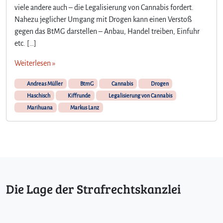
viele andere auch – die Legalisierung von Cannabis fordert.
l
n
Nahezu jeglicher Umgang mit Drogen kann einen Verstoß
a
gegen das BtMG darstellen – Anbau, Handel treiben, Einfuhr
h
etc. […]
m
e
Weiterlesen »
a
n
Andreas Müller
BtmG
Cannabis
Drogen
K
Haschisch
Kiffrunde
Legalisierung von Cannabis
i
Marihuana
Markus Lanz
f
f
r
u
n
d
e
Die Lage der Strafrechtskanzlei
i
m
m
e