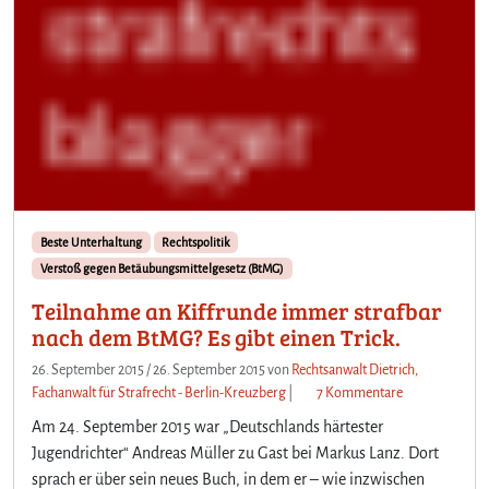
Beste Unterhaltung
Rechtspolitik
Verstoß gegen Betäubungsmittelgesetz (BtMG)
Teilnahme an Kiffrunde immer strafbar
nach dem BtMG? Es gibt einen Trick.
26. September 2015
/
26. September 2015
von
Rechtsanwalt Dietrich,
z
Fachanwalt für Strafrecht - Berlin-Kreuzberg
|
7 Kommentare
u
Am 24. September 2015 war „Deutschlands härtester
T
Jugendrichter“ Andreas Müller zu Gast bei Markus Lanz. Dort
e
sprach er über sein neues Buch, in dem er – wie inzwischen
i