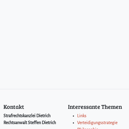
r
s
t
r
a
f
b
a
r
n
a
c
h
d
e
m
B
Kontakt
Interessante Themen
t
M
Strafrechtskanzlei Dietrich
Links
G
Rechtsanwalt Steffen Dietrich
Verteidigungsstrategie
?